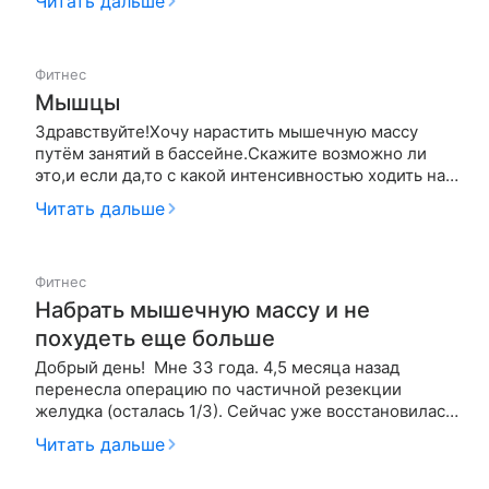
Читать дальше
креатин и вообще спортивное питание, хотя бы
частично? (к примеру с июня 2013 года я стал есть
творог, яйца, бананы, варёное мясо…
Фитнес
Мышцы
Здравствуйте!Хочу нарастить мышечную массу
путём занятий в бассейне.Скажите возможно ли
это,и если да,то с какой интенсивностью ходить на
плавание?Спасибо
Читать дальше
Фитнес
Набрать мышечную массу и не
похудеть еще больше
Добрый день! Мне 33 года. 4,5 месяца назад
перенесла операцию по частичной резекции
желудка (осталась 1/3). Сейчас уже восстановилась
после операции и готова начать заниматься
Читать дальше
спортом. В результате операции сильно потеряла в
весе (сейчас 46 кг, рост 162 см) и с трудом его