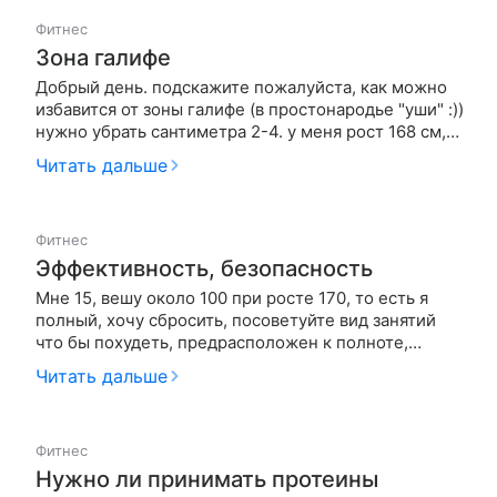
удерживаю от дальнейше…
Фитнес
Зона галифе
Добрый день. подскажите пожалуйста, как можно
избавится от зоны галифе (в простонародье "уши" :))
нужно убрать сантиметра 2-4. у меня рост 168 см,
вес 55-56 кг. В талии 63 см, в бедрах 94 см ( и вот
Читать дальше
эти 4 см это «уши») в целом фигура хорошая.
Лишнего нет. есть см 2 на животе (при весе 54 кг
этот жи…
Фитнес
Эффективность, безопасность
Мне 15, вешу около 100 при росте 170, то есть я
полный, хочу сбросить, посоветуйте вид занятий
что бы похудеть, предрасположен к полноте,
слышал что полезно поднимать тяжести, то есть
Читать дальше
качаться, так ли это?
Фитнес
Нужно ли принимать протеины