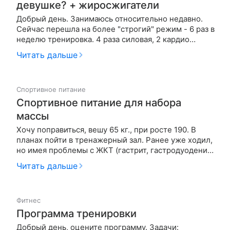
девушке? + жиросжигатели
Добрый день. Занимаюсь относительно недавно.
Сейчас перешла на более "строгий" режим - 6 раз в
неделю тренировка. 4 раза силовая, 2 кардио
(иногда йога). Моей главной целью является
Читать дальше
стройное тело, подкаченный живот, упругие
ягодицы. Стараюсь правильно питаться (вес - 63,
рост 163, раньше весила 68)…
Спортивное питание
Спортивное питание для набора
массы
Хочу поправиться, вешу 65 кг., при росте 190. В
планах пойти в тренажерный зал. Ранее уже ходил,
но имея проблемы с ЖКТ (гастрит, гастродуоденит,
дисбактериоз) не могу питаться в полной и нужной
Читать дальше
мере. Принимал протеины и гейнеры, но почему-то
мой организм их не принимал, т.е. они у меня
ЧАСТО вызыв…
Фитнес
Программа тренировки
Добрый день, оцените программу. Задачи: