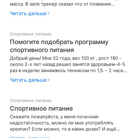
массу. В зале тренер сказал что от плавания
придется отказаться т.к. это только помешает. Так
Читать дальше
ли это? И чем плавание может навредить?
Спортивное питание
Помогите подобрать программу
спортивного питания
Добрый день! Мне 52 года, вес 100 кг , рост 180 -
около 2-х лет назад решил занятся здоровьем-4-5
раз в неделю занимаюсь теннисом по 1,5. - 2 часа
,занимаюсь только в утренние часы с 7 утра,
Читать дальше
сбросил 25 кг, но в последние полгода вес плавает
в районе ста кг и ни в какую не двигается. Хотелось
б…
Спортивное питание
Спортивное питание
Скажите пожалуйста, у меня почечная
недостаточность, можно ли мне употреблять
креатин? Если можно, то в каких дозах? И ещё
такой вопрос, какими продуктами можно заминить