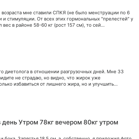
о возраста мне ставили СПКЯ (не было менструации по 6
 и стимуляции. От всех этих гормональных "прелестей" у
 вес в районе 58-60 кг (рост 157 см), то сей…
го диетолога в отношении разгрузочных дней. Мне 33
 видите не страдаю, но видно, что жирок уже
олько избавиться от лишнего жира, но и улучшить
и бока. Запястья 18.5 см, а, собственно, я приложил фото