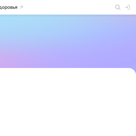
доровья