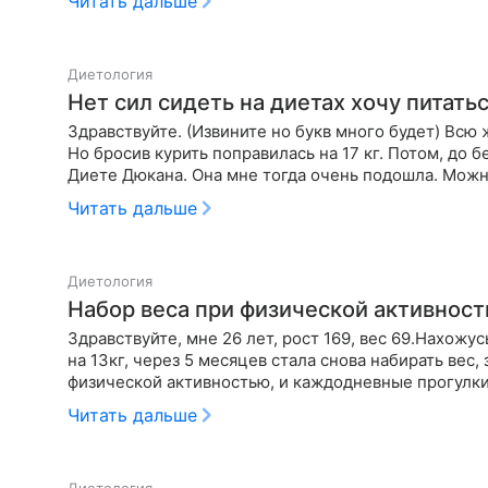
Читать дальше
Диетология
Нет сил сидеть на диетах хочу питать
Здравствуйте. (Извините но букв много будет) Всю жизнь была средней комплекции, 58 кг при росте 161см.
Но бросив курить поправилась на 17 кг. Потом, до беременности я отлично похудела на 17 кг ,до веса 58кг на
Диете Дюкана. Она мне тогда очень подошла. Можн
Читать дальше
Диетология
Набор веса при физической активност
Здравствуйте, мне 26 лет, рост 169, вес 69.Нахожус
на 13кг, через 5 месяцев стала снова набирать вес,
физической активностью, и каждодневные прогулки
Читать дальше