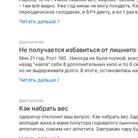
- там всё видно. Уже год никак не могу похудеть. К
переодическое голодание, и БУЧ диету, и ел 1 раз в
Читать дальше
Диетология
Не получается избавиться от лишнего
Мне 21 год. Рост 160. Никогда не была полной, всег
назад "наела" себе 8 дополнительных кило и по 6 см к каждому обхвату тела. Пыталась худеть радикально,
но не выдерживала долго. В итоге, остановилась на
Читать дальше
Диетология
Как набрать вес
одератор отклонил ваш вопрос: Как набрать вес Здр
молодая жена и мама полутора годовалого сыночка. 
аппетитом, совсем нет аппетита. Завтракаю пару б