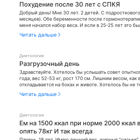
Похудение после 30 лет с СПКЯ
Добрый день! Мне 30 лет. 2 детей. С подростковог
месяцев). Обе беременности после гормонотерапии
меня начался набор веса. И если в 25-25 лет это был
Читать дальше
Диетология
Разгрузочный день
Здравствуйте. Хотелось бы услышать совет опытно
года, вес 52-53 кг, рост 170 см. Лишним весом, как
откладывается на боках и животе. Хотелось бы не т
состояние…
Читать дальше
Диетология
Ем на 1500 ккал при норме 2000 ккал в день Утром 78кг вечером 80кг утром
опять 78кг И так всегда
Парень, 18 лет. Имею лишний вес, жирные "сиськи", 