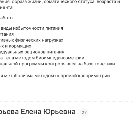
ания, образа жизни, соматического статуса, возраста и
иента.
работы:
 виды избыточности питания
итания
сивных физических нагрузках
ых и кормящих
идуальных рационов питания
ва тела методом биоимпедансометрии
нальной программы контроля веса на базе генетики
ня метаболизма методом непрямой калориметрии
рьева Елена Юрьевна
27