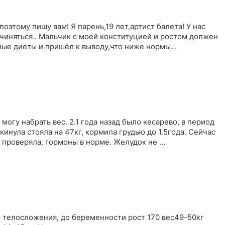
оэтому пишу вам! Я парень,19 лет,артист балета! У нас
иняться.. Мальчик с моей конституцией и ростом должен
азные диеты и пришёл к выводу,что ниже нормы…
огу набрать вес. 2.1 года назад было кесарево, в период
инула стояла на 47кг, кормила грудью до 1.5года. Сейчас
у проверяла, гормоны в норме. Желудок не …
о телосложения, до беременности рост 170 вес49-50кг