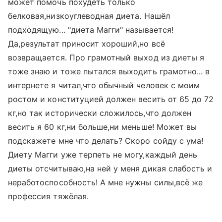
может помочь похудеть только
белковая,низкоуглеводная диета. Нашёл
подходящую... "диета Магги" называется!
Да,результат приносит хороший,но всё
возвращается. Про грамотный выход из диеты я
тоже знаю и тоже пытался выходить грамотно... в
интернете я читал,что обычный человек с моим
ростом и конституцией должен весить от 65 до 72
кг,но так исторически сложилось,что должен
весить я 60 кг,ни больше,ни меньше! Может вы
подскажете мне что делать? Скоро сойду с ума!
Диету Магги уже терпеть не могу,каждый день
диеты отсчитываю,на ней у меня дикая слабость и
неработоспособность! А мне нужны силы,всё же
профессия тяжёлая.