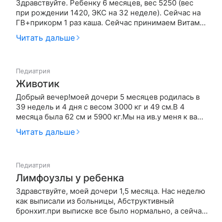
Здравствуйте. Ребенку 6 месяцев, вес 5250 (вес
при рождении 1420, ЭКС на 32 неделе). Сейчас на
ГВ+прикорм 1 раз каша. Сейчас принимаем Витами
д и фолиевую кислоту. Ребенок активный. На
Читать дальше
данный момент по общему анализу крови
гемоглобин 102 (норма 125-163). Педиатр
рекомендует прием препаратов железа…
Педиатрия
Животик
Добрый вечер!моей дочери 5 месяцев родилась в
39 недель и 4 дня с весом 3000 кг и 49 см.В 4
месяца была 62 см и 5900 кг.Мы на ив.у меня к вам
два вопроса может смесь не подходить и не
Читать дальше
усваиваться в организме и как это понять?и второй
вопросик ввели прикорм кабачок и капусту вы.и
дочька стала мучить…
Педиатрия
Лимфоузлы у ребенка
Здравствуйте, моей дочери 1,5 месяца. Нас неделю
как выписали из больницы, Абструктивный
бронхит.при выписке все было нормально, а сейчас
я нащупала у малышки на шее сверху сзади шарики