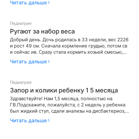
Читать дальше
с двух сторон. Это лимфоузлы. Скажите нормально
ли что я их прощупываю? И ребенок уже второй
день подряд капризни…
Педиатрия
Ругают за набор веса
Добрый день. Дочь родилась в 33 недели, вес 2226
и рост 49 см. Сначала кормление грудью, потом св
и сейчас ив. Сразу стала кормить козьей смесью,
потом перешли на нутрилон и тут начались
Читать дальше
проблемы с животиком и запоры, всё это
продолжается до сих пор. Поставили диагноз
непереносимость белка коровьег…
Педиатрия
Запор и колики ребенку 1 5 месяца
Здравствуйте! Нам 1,5 месяца, полностью на
ГВ.Подскажите, пожалуйста, с 2 недель у ребенка
был жидкий стул, сдали анализы на дисбактериоз,
насеялось куча всего нехорошего, выписали нам
Читать дальше
секстафаг (3-4 раза в день по 5 мл) и примадофилус
(3 раза в день по пол чайной ложки). На 5 день
ребенок не смог…