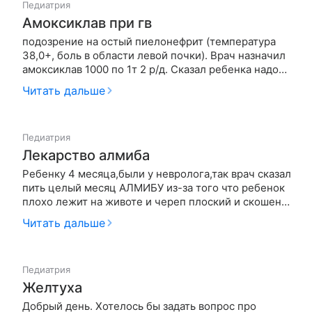
Педиатрия
Амоксиклав при гв
подозрение на остый пиелонефрит (температура
38,0+, боль в области левой почки). Врач назначил
амоксиклав 1000 по 1т 2 р/д. Сказал ребенка надо
перевести с гв на смесь на это время. Результаты
Читать дальше
анализов мочи и крови будут известны после
выходных. Ребенку 6 мес, он только на гв. Вопрос:
если ребено…
Педиатрия
Лекарство алмиба
Ребенку 4 месяца,были у невролога,так врач сказал
пить целый месяц АЛМИБУ из-за того что ребенок
плохо лежит на животе и череп плоский и скошен
на одну сторону,сказала что слабые кости.В
Читать дальше
инструкции написано пить перед едой и разводить
водой.Норебенок отказывается пить.Можно ли
добавлять алмибу в с…
Педиатрия
Желтуха
Добрый день. Хотелось бы задать вопрос про