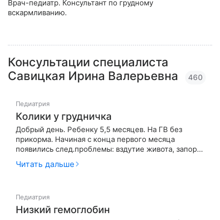
Врач-педиатр. Консультант по грудному
вскармливанию.
Консультации специалиста
Савицкая Ирина Валерьевна
460
Педиатрия
Колики у грудничка
Добрый день. Ребенку 5,5 месяцев. На ГВ без
прикорма. Начиная с конца первого месяца
появились след.проблемы: вздутие живота, запоры,
проблемы с дефекацией, плач ребенка как от боли.
Читать дальше
Пропили линекс, эспумизан, дюфалак. Стул
наладился, но все равно вздутие, плач, постоянно
тужится, поднимает ножки, …
Педиатрия
Низкий гемоглобин