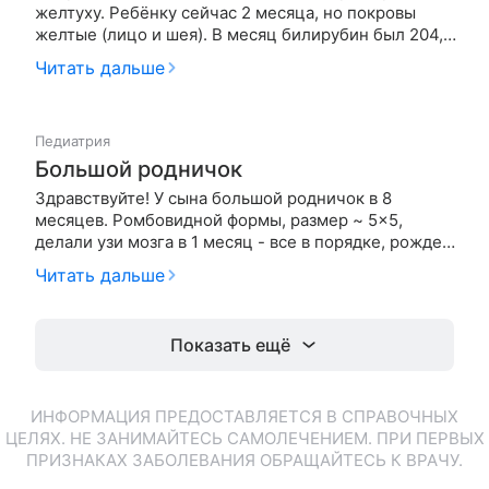
желтуху. Ребёнку сейчас 2 месяца, но покровы
желтые (лицо и шея). В месяц билирубин был 204,
спустя три недели стал 134. В 1,5 месяца - 53. Все
Читать дальше
это время давала урсосан, фосфоглиф; ещё галстену
2 недели. После сдачи последнего анализа крови 2
перестала дав…
Педиатрия
Большой родничок
Здравствуйте! У сына большой родничок в 8
месяцев. Ромбовидной формы, размер ~ 5x5,
делали узи мозга в 1 месяц - все в порядке, рожден
путём кесарева сечения. Давали аквадетрим, но
Читать дальше
очень нерегулярно с перерывами по месяцу, сейчас
регулярно даём Вигантол 2 кап. в сутки. Были у
невролога, родничок он…
Показать ещё
ИНФОРМАЦИЯ ПРЕДОСТАВЛЯЕТСЯ В СПРАВОЧНЫХ
ЦЕЛЯХ. НЕ ЗАНИМАЙТЕСЬ САМОЛЕЧЕНИЕМ. ПРИ ПЕРВЫХ
ПРИЗНАКАХ ЗАБОЛЕВАНИЯ ОБРАЩАЙТЕСЬ К ВРАЧУ.