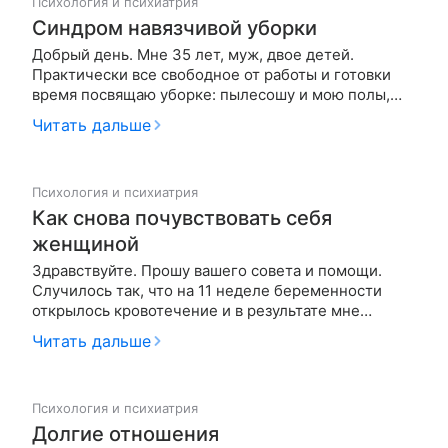
Психология и психиатрия
Синдром навязчивой уборки
Добрый день. Мне 35 лет, муж, двое детей.
Практически все свободное от работы и готовки
время посвящаю уборке: пылесошу и мою полы,
вытираю пыль, мою сантехнику и т.д. Не могу
Читать дальше
прийти с работы и отдыхать, заниматься с детьми.
Только после того как приберусь и наведу порядок.
Дома сильного бардака н…
Психология и психиатрия
Как снова почувствовать себя
женщиной
Здравствуйте. Прошу вашего совета и помощи.
Случилось так, что на 11 неделе беременности
открылось кровотечение и в результате мне
удалили матку. Придатки удалось сохранить.
Читать дальше
Операция была экстренной. Беременность была
желанной. Очень хотели с мужем второго малыша.
Есть дочь 6 лет. Моя проблема в то…
Психология и психиатрия
Долгие отношения