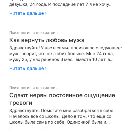
девушка, 24 года. И последние лет 7 я не хочу
ничего от жизни, у меня нет никаких мечтаний,
Читать дальше
стремлений, желаний. Мой день состоит из похода
на работу и просмотра сериалов/игр (чтобы убить
время), либо сна (могу до…
Психология и психиатрия
Как вернуть любовь мужа
Здравствуйте! У нас в семье произошло следующее:
муж говорит, что не любит больше. Мне 24 года,
мужу 25, у нас ребёнок 6 мес., вместе 10 лет, в
браке 3 года. Муж военный. 3,5 мес. назад я с
Читать дальше
ребёнком уехала в гости к родителям, т.к. у мужа
было много работы, он не бывал дома ни днём, ни
ночью, ни…
Психология и психиатрия
Сдают нервы постоянное ощущение
тревоги
Здравствуйте. Помогите мне разобраться в себе.
Началось все со школы. Дело в том, что еще со
школы была сама по себе. Одиночкой была и
осталась ею, одноклассники могли довести если я