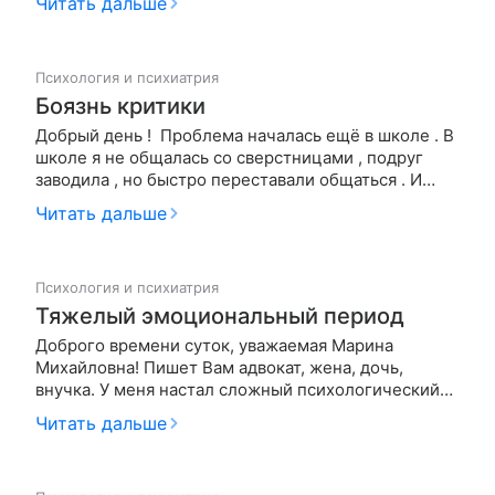
Читать дальше
не так что-то сделала. Покрасила волосы, значит
неформалка. Высокая, значит жираф. И т.д. Я все
копила в себе. Но ка…
Психология и психиатрия
Боязнь критики
Добрый день ! Проблема началась ещё в школе . В
школе я не общалась со сверстницами , подруг
заводила , но быстро переставали общаться . И
видимо эти сверстницы - одноклассницы стали
Читать дальше
всему причиной . Я стала бояться высказывать свою
точку зрения , боясь колких комментариев . В
университете все …
Психология и психиатрия
Тяжелый эмоциональный период
Доброго времени суток, уважаемая Марина
Михайловна! Пишет Вам адвокат, жена, дочь,
внучка. У меня настал сложный психологический
период. Он выражается в осознании (может
Читать дальше
связанном со средним возрастом, кризис среднего
возраста, если я не ошибаюсь) того, насколько
нелегка жизнь сама по себе: как тру…