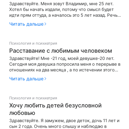
Здравствуйте. Меня зовут Владимир, мне 25 лет.
Хотел бы начать издали, потому что смысл будет
идти прям оттуда, а началось это 5 лет назад. Речь
пойдет об отношениях с уже бывшей девушкой.
Читать дальше
Постараюсь в кратце, рассказывая только о своих
ощущениях. Пять лет назад я познакомился с
девушкой, которая м…
Психология и психиатрия
Расставание с любимым человеком
Здравствуйте! Мне -21 год, моей девушке-20 лет.
Сегодня моя девушка попросила меня о перерыве в
отношениях на два месяца , а по истечении этого
времени принять решение быть вместе или нет.
Читать дальше
Перерыв ей нужен по причине того, что ей нужно
отдохнуть от ограничений с моей стороны и наши
отношения ее душ…
Психология и психиатрия
Хочу любить детей безусловной
любовью
Здравствуйте. Я замужем, двое деток, дочь 11 лет и
сын 2 года. Очень много слышу и наблюдаю в