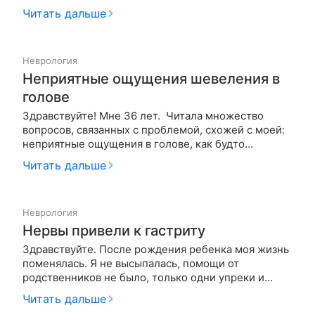
душевный дискомфорт. вызваны эти растройства
Читать дальше
всякого рода мыслей и чувств. вот приведу пример,
например случилась такая ситуация, одна моя
знакомая девушка …
Неврология
Неприятные ощущения шевеления в
голове
Здравствуйте! Мне 36 лет. Читала множество
вопросов, связанных с проблемой, схожей с моей:
неприятные ощущения в голове, как будто
"шевеления" в голове. Но нигде не нашла
Читать дальше
абсолютно схожих симптомов, а потому буду очень
признательна, если поможете определить мою
проблему. Найти выход избавления от…
Неврология
Нервы привели к гастриту
Здравствуйте. После рождения ребенка моя жизнь
поменялась. Я не высыпалась, помощи от
родственников не было, только одни упреки и
высказывания, с мужем постоянная ругань. Я
Читать дальше
психовала по поводу и без. А с 3х мес ребенок