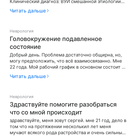
Клинический диагноз: ВУИ смешанной этиологии
(вирусно-бактериальной) с поражением легких
Читать дальше
(пневмония), кожи (кожная форма герпеса),
перинатальное поражение головного мозга,
гипоксического-ишемического генеза, перенес…
Неврология
Головокружение подавленное
состояние
Добрый день. Проблема достаточно общирна, но,
могу предположить, что всё взаимосвязанно. Мне
22 года. Мой рабочий график в основном состоит из
работы в ночное время. Последнее время стали
Читать дальше
беспокоить частые "приступы" головокружения,
помутнения в глазах именно ночью/утром после
работы. Так же, уже…
Неврология
Здраствуйте помогите разобраться
что со мной происходит
здравствуйте, меня зовут сергей. мне 21 год, дело в
том что на протяжении несколькил лет меня
мучают всякого рода растройства и очень сильный