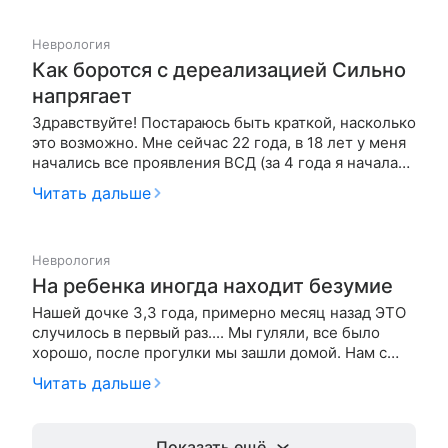
сильно заболел и чуть на руках у меня не
задохнулся, вот с этого момента со мной…
Неврология
Как боротся с дереализацией Сильно
напрягает
Здравствуйте! Постараюсь быть краткой, насколько
это возможно. Мне сейчас 22 года, в 18 лет у меня
начались все проявления ВСД (за 4 года я начала
немного начала в этом разбираться, а сначала мне
Читать дальше
казалось что я просто схожу с ума, либо у меня
серьёзное заболевание). Сначала у меня была боль
в облас…
Неврология
На ребенка иногда находит безумие
Нашей дочке 3,3 года, примерно месяц назад ЭТО
случилось в первый раз.... Мы гуляли, все было
хорошо, после прогулки мы зашли домой. Нам с
мужем нужно было отъехать по делам и с дочкой
Читать дальше
осталась бабушка (они часто видятся, ребенок ее
знает хорошо). Дочка начала бегать по комнате, все
скидывать (кни…
Показать ещё