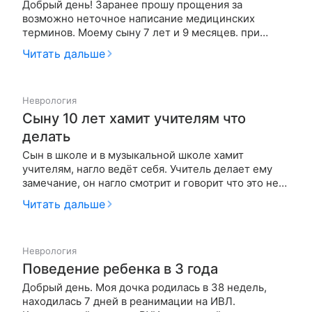
Добрый день! Заранее прошу прощения за
возможно неточное написание медицинских
терминов. Моему сыну 7 лет и 9 месяцев. при
рождении были поставлены диагнозы:
Читать дальше
церебральная ишемия 1 ст., синдром
гипервозбудимости, дисплазия тазобедренного
сустава, плосковальгусная деформация стоп, угр.
Неврология
По род.трв. ВУ…
Сыну 10 лет хамит учителям что
делать
Сын в школе и в музыкальной школе хамит
учителям, нагло ведёт себя. Учитель делает ему
замечание, он нагло смотрит и говорит что это не
он или мне пофиг. Мы с мужем с ним биседуем, он
Читать дальше
говорит что ему стыдно и тут же приносит
замечание. Стал врать, выкручиваться из ситуации.
Подскажите что делать и …
Неврология
Поведение ребенка в 3 года
Добрый день. Моя дочка родилась в 38 недель,
находилась 7 дней в реанимации на ИВЛ.