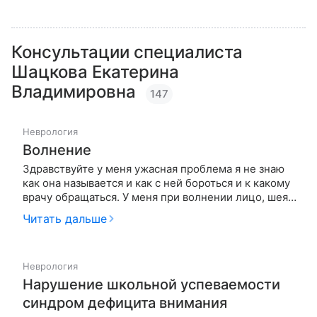
Консультации специалиста
Шацкова Екатерина
Владимировна
147
Неврология
Волнение
Здравствуйте у меня ужасная проблема я не знаю
как она называется и как с ней бороться и к какому
врачу обращаться. У меня при волнении лицо, шея и
декольте покрывается красными пятнами, даже
Читать дальше
если я немного заволновалась и какая-то паника
руки трисуться, сильное сердцебиение страх какой
то в душе р…
Неврология
Нарушение школьной успеваемости
синдром дефицита внимания