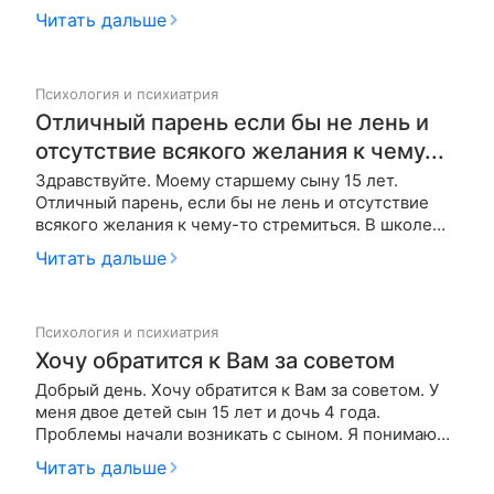
каждого моего слова. На все мои просьбы не
Читать дальше
откликается. Учиться не хочет, постоянно грубит.
Настроение редко когда хорошее. Надеюсь на
переходный возраст или необх…
Психология и психиатрия
Отличный парень если бы не лень и
отсутствие всякого желания к чему...
Здравствуйте. Моему старшему сыну 15 лет.
Отличный парень, если бы не лень и отсутствие
всякого желания к чему-то стремиться. В школе
еле-еле перетаксивают его из класса в класс. И
Читать дальше
если бы причиной этому была умственная
отсталость, то и разговора бы не было. Но виной
всему обыкновенная лень и отсут…
Психология и психиатрия
Хочу обратится к Вам за советом
Добрый день. Хочу обратится к Вам за советом. У
меня двое детей сын 15 лет и дочь 4 года.
Проблемы начали возникать с сыном. Я понимаю
что переходный возраст, но я не хочу чтоб он
Читать дальше
отражался на учебе. Сын почему то начал