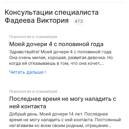
Консультации специалиста
Фадеева Виктория
473
Психология и психиатрия
Моей дочери 4 с половиной года
Здравствуйте! Моей дочери 4 с половиной года.
Она очень милая, хорошая, развитая девочка. Но
когда ей отказываешь в том, что она хочет,
например, выключаешь мультфильмы, если она
Читать дальше
долго их смотрит, начинает именно меня или
бабушку обзывать и даже драться, швырять
игрушки. Я пыталась по-разному разр…
Психология и психиатрия
Последнее время не могу наладить с
ней контакта
Добрый день. Моей дочери 14 лет. Последнее
время не могу наладить с ней контакта. Постоянный
негативизм ко всем своим родным, отрицание