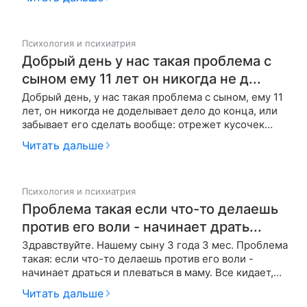
поощрения по итогам, наказания - результат 2-3
дня все более-менее и опять все тоже самое.
Обман касается ответов на …
Психология и психиатрия
Добрый день у нас такая проблема с
сыном ему 11 лет он никогда не д...
Добрый день, у нас такая проблема с сыном, ему 11
лет, он никогда не доделывает дело до конца, или
забывает его сделать вообще: отрежет кусочек
хлеба, а крошки, хлеб и нож оставит на столе и т.д.
Читать дальше
Приходится звать, чтоб переделал или ругаться что
не сделал, и это случается очень часто. У него нет
чу…
Психология и психиатрия
Проблема такая если что-то делаешь
против его воли - начинает драть...
Здравствуйте. Нашему сыну 3 года 3 мес. Проблема
такая: если что-то делаешь против его воли -
начинает драться и плеваться в маму. Все кидает,
специально разбрасывает. В такой момент не
Читать дальше
слышит ничего и не подпускает к себе. Такое