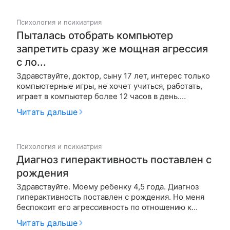
игнорировать предмет одной учительницы и в эту
четверть получил 2 балла. Хотя м…
Психология и психиатрия
Пыталась отобрать компьютер
запретить сразу же мощная агрессия
с ло...
Здравствуйте, доктор, сыну 17 лет, интерес только
компьютерные игры, не хочет учиться, работать,
играет в компьютер более 12 часов в день.
Пыталась отобрать компьютер, запретить, сразу же
Читать дальше
мощная агрессия, с ломанием мебели и т.д. Думаю,
что пора показать его психиатру? Друзей нет и не
хочет, говори…
Психология и психиатрия
Диагноз гиперактивность поставлен с
рождения
Здравствуйте. Моему ребенку 4,5 года. Диагноз
гиперактивность поставлен с рождения. Но меня
беспокоит его агрессивность по отношению к
другим детям. Если дома мы можем найти общий
Читать дальше
язык, где-то договориться, где-то заставить, то в