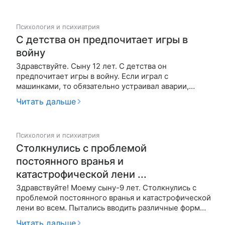
детском саду и на улице возникают большие
проблемы. Он постоянно убег…
Психология и психиатрия
С детства он предпочитает игры в
войну
Здравствуйте. Сыну 12 лет. С детства он
предпочитает игры в войну. Если играл с
машинками, то обязательно устраивал аварии,
крушение поездов. Я все рассчитывала, что это
Читать дальше
пройдет. Но и сейчас он отдает предпочтение
иностранным мультфильмам, в которых дети
сражаются. Избавились от компьютера, хотя и …
Психология и психиатрия
Столкнулись с проблемой
постоянного вранья и
катастрофической лени ...
Здравствуйте! Моему сыну-9 лет. Столкнулись с
проблемой постоянного вранья и катастрофической
лени во всем. Пытались вводить различные формы
воспитания: день расписывали по минутам,
Читать дальше