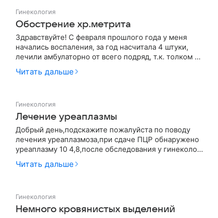
проблемой к гинекологу, …
Гинекология
Обострение хр.метрита
Здравствуйте! С февраля прошлого года у меня
начались воспаления, за год насчитала 4 штуки,
лечили амбулаторно от всего подряд, т.к. толком не
могли поставить диагноз и вот сегодня на узи
Читать дальше
свершилось: хр метрит обострение, хр. аднексит
обостр.( увеличен пр. яичника с капсулой ). Когда я
пришла к вра…
Гинекология
Лечение уреаплазмы
Добрый день,подскажите пожалуйста по поводу
лечения уреаплазмоза,при сдаче ПЦР обнаружено
уреаплазму 10 4,8,после обследования у гинеколога
была выявлена эрозия ,планирую
Читать дальше
беременность.было назначено лечение либо
Альфарекин 1 млн.10 дней либо Лавомакс таблетки
10 дней,Вильпрофен 10 дней,Мне Вагисан,…
Гинекология
Немного кровянистых выделений