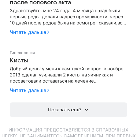
после полового акта
Здравствуйте. мне 24 года. 4 месяца назад были
первые роды. делали надрез промежности. через
10 дней после родов была на осмотре- сказали,все
в порядке. лохии закончились спустя где-то 6
Читать дальше
недель. к 2 месяцам произошел первый акт после
родов. спустя 3 дня началось кровотечение,
решила,что месячные, к…
Гинекология
Кисты
Добрый день! у меня к вам такой вопрос. в ноябре
2013 сделал узи,нашли 2 кисты на яичниках и
посоветовали оставаться на лечение
(обследование проходило в другом городе) врач
Читать дальше
посоветовала сделать мрт с контрастным
веществом,пункцию и вообще оперировать,но и не
искл.гормональное лечение. так вот я не…
Показать ещё
ИНФОРМАЦИЯ ПРЕДОСТАВЛЯЕТСЯ В СПРАВОЧНЫХ
ЦЕЛЯХ. НЕ ЗАНИМАЙТЕСЬ САМОЛЕЧЕНИЕМ. ПРИ ПЕРВЫХ