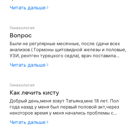
крови было совсем мало да и прошло все более
Читать дальше
менее нормально. Но на следующий день
попробовав снова во время па мне очень сильно
хотелось в туалет, хотя перед э…
Гинекология
Вопрос
Были не регулярные месячные, после сдачи всех
анализов ( Гормоны щитовидной железы и половые,
УЗИ, рентген турецкого седла), врач поставила
поликистоз и назначила Мидиану. Пропив 6
Читать дальше
месяцев, пришла на прием, подтвердили диагноз
поликистозных яичников, после моего вопроса, о
том, что все гормоны в но…
Гинекология
Как лечить кисту
Добрый день,меня зовут Татьяна,мне 18 лет. Пол
года назад у меня был первый половой акт,через
некоторое время у меня начались проблемы с
циклом,были задержки,коричневые или кровавые
Читать дальше
выделения до и после менструации и жутко болел
живот ,очень сильно вздувался. Я пошла с этой