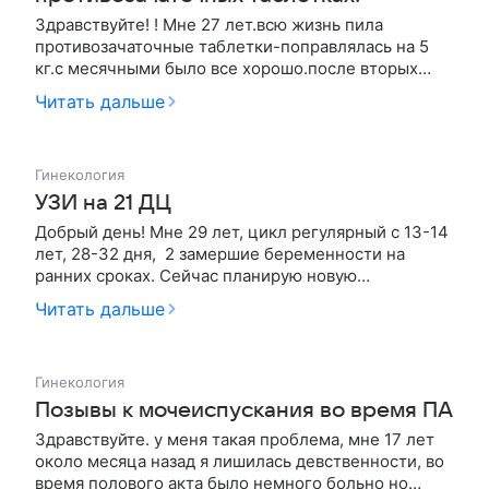
Здравствуйте! ! Мне 27 лет.всю жизнь пила
противозачаточные таблетки-поправлялась на 5
кг.с месячными было все хорошо.после вторых
родов начала пить Чаррезету для кормящих-
Читать дальше
исчезли месячные.потом Ярину после кормешки
(полжизни их пью-до них Новинет) месячные не
возвращались.я бросила пить.потом нача…
Гинекология
УЗИ на 21 ДЦ
Добрый день! Мне 29 лет, цикл регулярный с 13-14
лет, 28-32 дня, 2 замершие беременности на
ранних сроках. Сейчас планирую новую
беременность. Сделала УЗИ на 21 ДЦ. рез-ты:
Читать дальше
Матка в anteflexio, размеры: 44на34на40 мм.Форма
грушеподобна, структура гомогенна. Шейка матки
31на25мм. Полость ма…
Гинекология
Позывы к мочеиспускания во время ПА
Здравствуйте. у меня такая проблема, мне 17 лет
около месяца назад я лишилась девственности, во
время полового акта было немного больно но