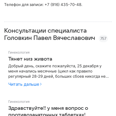
Телефон для записи: +7 (916) 435-70-48.
Консультации специалиста
Головкин Павел Вячеславович
757
Гинекология
Тянет низ живота
Добрый день, скажите пожалуйста, 25 декабря у
меня начались месячные (цикл как правило
регулярный 28-29 дней, больших сбоев никогда не
было), 25 числа я выпила одну таблетку
Читать дальше
контрацепции Ярина, а уже 26 числа передумала их
пить и 26 же декабря летала в Европу к мужу. С 26
декабря по 8 января у нас …
Гинекология
Здравствуйте!! у меня вопрос о
противозачаточных таблетках!