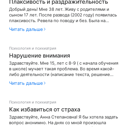
Плаксивость и раздражительность
Добрый день! Мне 38 лет. Живу с родителями и
сыном 17 лет. После развода (2002 году) появилась
плаксивость. Ревела по поводу и без. Была на
приеме у психотерапевта. Пропила мезопам.
Читать дальше
Плаксивость на время исчезла. Сейчас все
вернулось +добавилась раздражительность. Душит
излишняя забота и опека родит…
Психология и психиатрия
Нарушение внимания
Здравствуйте. Мне 15, лет с 8-9 ( с начала обучения
в школе) мучает такая проблема. Во время какой-
либо деятельности (написание текста, решение
примеров/задач) временами делаю абсолютно
Читать дальше
несуразные вещи: будь то абсурдный ответ, когда я
даже два числа в пределах таблицы умножения
перемножить верно н…
Психология и психиатрия
Как избавиться от страха
Здравствуйте, Анна Степановна! Я бы хотела задать
вопрос анонимно. На днях со мной произошла