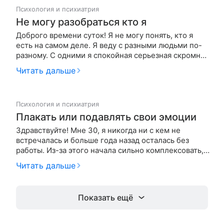
меня что то сверхес…
Психология и психиатрия
Не могу разобраться кто я
Доброго времени суток! Я не могу понять, кто я
есть на самом деле. Я веду с разными людьми по-
разному. С одними я спокойная серьезная скромная
девчонка, с другими - могу вести совсем по-
Читать дальше
другому, более раскрепощенная, совсем
несерьезная, морозящая глупости смеха ради.
Вечно под кого-то подстраиваюсь…
Психология и психиатрия
Плакать или подавлять свои эмоции
Здравствуйте! Мне 30, я никогда ни с кем не
встречалась и больше года назад осталась без
работы. Из-за этого начала сильно комплексовать,
что я неудачница и на нервной почве у меня
Читать дальше
началась алопеция (облысение). От этого мое
психологическое состояние пошатнулось
окончательно и я стала все время пла…
Показать ещё