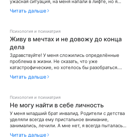
ужасная ситуация, на меня напали в лифте, но я
считаю что мне еще крупно повезло. Никогда не
Читать дальше
заходила в лифт с мужчиной, а тут зашла, вопреки
своей интуиции. Он стал ко мне приставать, хорошо
что не блокиро…
Психология и психиатрия
Живу в мечтах и не довожу до конца
дела
Здравствуйте! У меня сложились определённые
проблема в жизни. Не сказать, что уже
катастрофические, но хотелось бы разобраться.
Опишу свои проблемы частями. 1. Могу сказать о
Читать дальше
себе, что я очень эмоциональный человек. Но в
пределах разумного. Перепадов настроения нет, но
я довольно остро реагирую н…
Психология и психиатрия
Не могу найти в себе личность
У меня младший брат инвалид. Родители с детства
уделяли всегда ему пристальное внимание,
занимались, лечили. А мне нет, я всегда пыталась
заискивать перед родителями, что-то постоянно
Читать дальше