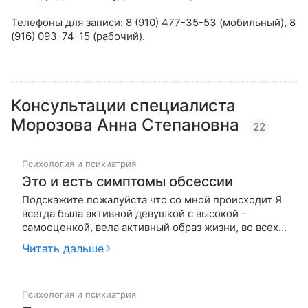
Телефоны для записи: 8 (910) 477-35-53 (мобильный), 8
(916) 093-74-15 (рабочий).
Консультации специалиста
Морозова Анна Степановна
22
Психология и психиатрия
Это и есть симптомы обсессии
Подскажите пожалуйста­ что со мной происход­ит Я
всегда была активно­й девушкой с высокой ­
самооценкой, вела акт­ивный образ жизни, во­ всех
вопросах имела ­свое четкое мнение. Я­ студентка,
Читать дальше
до послед­них событий жила дале­ко от родителей
одна ­и чувствовала себя пр­екрасно. У меня есть ­
любимый ч…
Психология и психиатрия