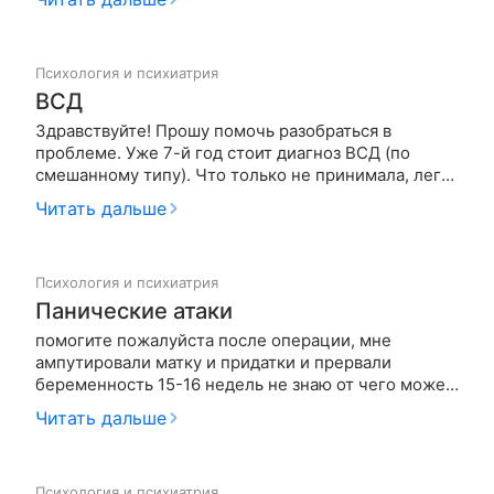
ребенком ) - говорил, что любит меня, я попыталась
поверить, но ощущение лжи осталось, потом - под
Новый год, узнала…
Психология и психиатрия
ВСД
Здравствуйте! Прошу помочь разобраться в
проблеме. Уже 7-й год стоит диагноз ВСД (по
смешанному типу). Что только не принимала, легче
на время.... Постоянные страхи, ожидание новой
Читать дальше
волны отрицательного самочувствия.... Врачи
толком лечения не устанавливают. Часто
охватывает просто паника на фоне го…
Психология и психиатрия
Панические атаки
помогите пожалуйста после операции, мне
ампутировали матку и придатки и прервали
беременность 15-16 недель не знаю от чего может
от климакса через 2 месяца после этого началось
Читать дальше
это состояние.Вдруг стало тяжело дышать и боль в
груди и потом покалывания страх,умереть это было
4 месяца назад и теперь…
Психология и психиатрия