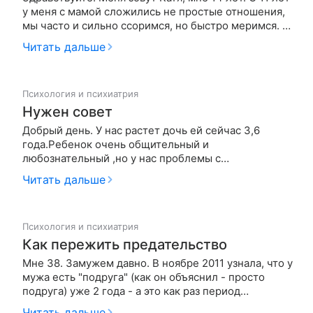
у меня с мамой сложились не простые отношения,
мы часто и сильно ссоримся, но быстро меримся. В
11 лет мне казалось, что я ей не нужна и я
Читать дальше
постоянно говорила маме что, что-нибудь с собой
сделаю. Позже я поняла что такого говорить
никогда нельзя,…
Психология и психиатрия
Нужен совет
Добрый день. У нас растет дочь ей сейчас 3,6
года.Ребенок очень общительный и
любознательный ,но у нас проблемы с
послушанием. Когда её просишь что-то
Читать дальше
сделать,например собрать игрушки, она или
игнорирует или отказывается.Когда если она что-то
хочет и ей не дают или говорят что нужно сначала
Психология и психиатрия
покушат…
Как пережить предательство
Мне 38. Замужем давно. В ноябре 2011 узнала, что у
мужа есть "подруга" (как он объяснил - просто
подруга) уже 2 года - а это как раз период
беременности, родов и ухода за маленьким
Читать дальше