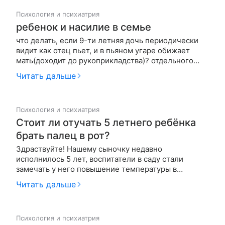
Психология и психиатрия
ребенок и насилие в семье
что делать, если 9-ти летняя дочь периодически
видит как отец пьет, и в пьяном угаре обижает
мать(доходит до рукоприкладства)? отдельного
жилья у матери нет и она вынуждена терпеть эти
Читать дальше
унижения
Психология и психиатрия
Стоит ли отучать 5 летнего ребёнка
брать палец в рот?
Здраствуйте! Нашему сыночку недавно
исполнилось 5 лет, воспитатели в саду стали
замечать у него повышение температуры в
стрессовых ситуациях до 38 градусов, плюс ко
Читать дальше
всему он с рождения сосет большой пальчик,
особенно когда ему скучно или он волнуется, а
также перед сном и во сне. Как в данной ситу…
Психология и психиатрия