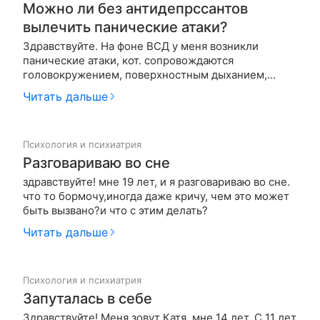
Можно ли без антидепрссантов
вылечить панические атаки?
Здравствуйте. На фоне ВСД у меня возникли
панические атаки, кот. сопровождаются
головокружением, поверхностным дыханием,
сердцебиением. Прошла анализы, они все в норме.
Читать дальше
Обращалась к врачу-психотерапевту, на что он мне
сказал, что ПА лечатся антидепрессантами и
транквилизаторами. Но я их боюсь пить…
Психология и психиатрия
Разговариваю во сне
здравствуйте! мне 19 лет, и я разговариваю во сне.
что то бормочу,иногда даже кричу, чем это может
быть вызвано?и что с этим делать?
Читать дальше
Психология и психиатрия
Запуталась в себе
Здравствуйте! Меня зовут Катя, мне 14 лет. С 11 лет