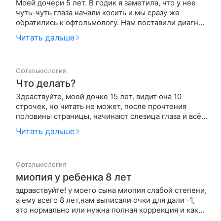
Моей дочери 5 лет. В годик я заметила, что у нее
чуть-чуть глаза начали косить и мы сразу же
обратились к офтольмологу. Нам поставили диагноз
гидрометрологический астегматизм средней
Читать дальше
тяжести, амблеопию и сходящееся косоглазие.
Назначили очки для постоянного ношения +3; 90
градусов, и с разными цили…
Офтальмология
Что делать?
Здраствуйте, моей дочке 15 лет, видит она 10
строчек, но читать не может, после прочтения
половины страницы, начинают слезица глаза и всё
расплывается. Два года наблюдаемся у врачей,и
Читать дальше
они уже не знают какие лекарства и витамины
выписывать?Заранее спасибо!!!
Офтальмология
миопия у ребенка 8 лет
здравствуйте! у моего сына миопия слабой степени,
а ему всего 8 лет,нам выписали очки для дали -1,
это нормально или нужна полная коррекция и как
можно полечить глаза, чтобы зрение не падало?