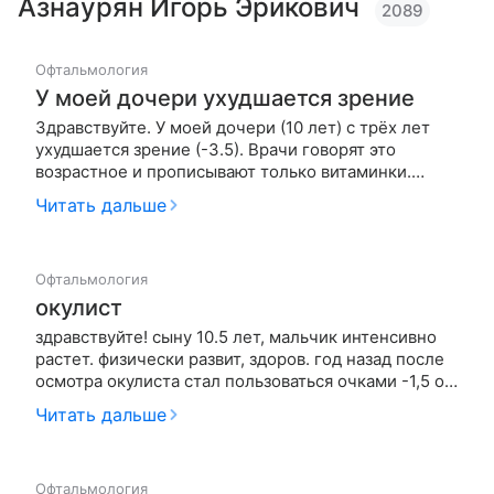
Азнаурян Игорь Эрикович
2089
Офтальмология
У моей дочери ухудшается зрение
Здравствуйте. У моей дочери (10 лет) с трёх лет
ухудшается зрение (-3.5). Врачи говорят это
возрастное и прописывают только витаминки.
Подскажите, пожалуйста, из-за чего может такое
Читать дальше
происходить и как можно вылечить. P.S.: Не
злоупотребляет чтением книг, просмотром ТВ и т.п.
Офтальмология
окулист
здравствуйте! сыну 10.5 лет, мальчик интенсивно
растет. физически развит, здоров. год назад после
осмотра окулиста стал пользоваться очками -1,5 оба
глаза, в это году предложено прокапать курсом
Читать дальше
тауфон перед сном по 1 капле четыре раз каждые
10 мин через день, ирфрин по 1 капле на ночь тоже
через …
Офтальмология