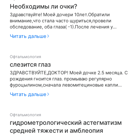
Необходимы ли очки?
Здравствуйте! Моей дочери 10лет.Обратили
внимание,что стала часто щуриться,провели
обследование, оба глаза( -1).После лечения у
офтальмолога(гимнастика) оба глаза (-0,7). Нам
Читать дальше
прописали очки (-0,5). Скажите ,пожалуйста,
возможно ли полностью восстановить ребёнку
зрение и не навредят ли очки? Слышал…
Офтальмология
слезится глаз
ЗДРАВСТВУЙТЕ,ДОКТОР! Моей дочке 2.5 месяца. С
рождения гноится глаз. промываю регулярно
фуроцылином,сначала левомитециновые капли
капала и альбуцид,затем перешли на тобрекс и
Читать дальше
витабакт. (все назначал врач). ничего не помогает.
как только прекращаю все процедуры,опять
гноиться. делала массаж слезног…
Офтальмология
гидрометрологический астегматизм
средней тяжести и амблеопия