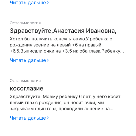
Читать дальше
раньше были упражнения на компьютере и капли
капали и зарядка, а сейчас ничего. Подскажите что-
нибудь
Офтальмология
Здравствуйте,Анастасия Ивановна,
Хотел бы получить консультацию.У ребенка с
рождения зрение на левый +6,на правый
+6.5.Выписали очки на +3.5 на оба глаза.Ребенку
сейчас 3 года,1.5 из них он ходит в очках.Ни каких
Читать дальше
изменений нет вообще!Правильно ли нам
назначили лечение,может необходимы какие-
нибудь дополнительные процедуры?????
Офтальмология
косоглазие
Здравствуйте! Моему ребенку 6 лет, у него косит
левый глаз с рождения, он носит очки, мы
закрываем один глаз, проходили лечение на
различных аппаратах ,прокололи ретиналамин пока
Читать дальше
один курс .Есть атрофия какого-то участка
зрительного нерва .Зрение 0.8/0.08, косым глазом
видет верхнюю строку на раст…