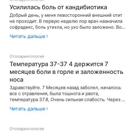
Усилилась боль от кандибиотика
Добрый день, у меня левосторонний внешний отит
не проходит. В первую неделю лор врач назначила
софрадекс, боль утихла, но ухо было заложено. Во
вторую неделю начался зуд и терпимая боль. В
Читать дальше
третью неделю была у врача, назначила
кандибиотик. Как начала его капать боль в ухе
усилилась еще больше, жева…
Отоларингология
Температура 37-37 4 держится 7
месяцев боли в горле и заложенность
носа
Здравствуйте. 7 Месяцев назад заболел, началось
все с отравления, была тошнота и рвота,
температура 37.8, Очень сильная слабость. Через 1-
2 дня стало легче, но добавилась заложенность
Читать дальше
носа и боли в горле, особенно при глотании слюны.
И температура была 37.2, Ничем не лечился, думал
орви и пройдет с…
Отоларингология