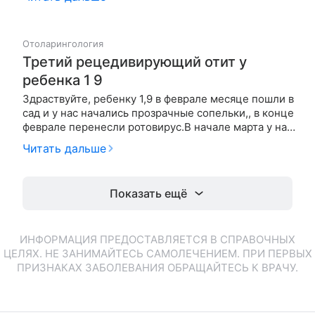
тонзиллит. Прописала тонзилотрен, ингалипт и
септефрил. Через две недели кашель уменьшился,
горло не …
Отоларингология
Третий рецедивирующий отит у
ребенка 1 9
Здраствуйте, ребенку 1,9 в феврале месяце пошли в
сад и у нас начались прозрачные сопельки,, в конце
феврале перенесли ротовирус.В начале марта у нас
потекли оба ушка и была высокая температура , нам
Читать дальше
сделали прокол обоих ушек , был гной и слизь
,пролежали в больнице 12 дней , но не успели
вернут…
Показать ещё
ИНФОРМАЦИЯ ПРЕДОСТАВЛЯЕТСЯ В СПРАВОЧНЫХ
ЦЕЛЯХ. НЕ ЗАНИМАЙТЕСЬ САМОЛЕЧЕНИЕМ. ПРИ ПЕРВЫХ
ПРИЗНАКАХ ЗАБОЛЕВАНИЯ ОБРАЩАЙТЕСЬ К ВРАЧУ.