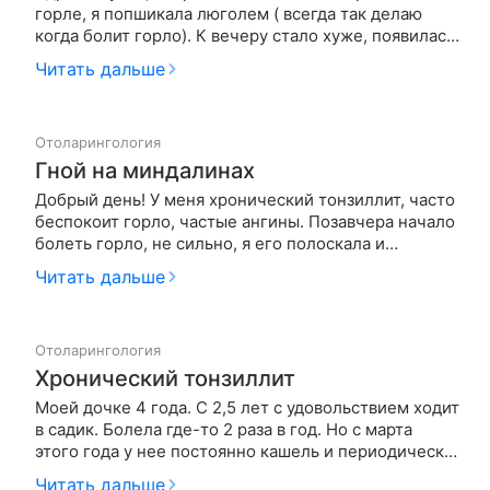
горле, я попшикала люголем ( всегда так делаю
когда болит горло). К вечеру стало хуже, появилась
боль в мышцах, горло заложило, появилось
Читать дальше
ощущение чего-то лишнегов горле. Ночью почти
не спала, просыпалась от сильного кашля, и стало
тяжело дышать. Утром …
Отоларингология
Гной на миндалинах
Добрый день! У меня хронический тонзиллит, часто
беспокоит горло, частые ангины. Позавчера начало
болеть горло, не сильно, я его полоскала и
брызгала, также сосала стрепсилс. Вчера сходила в
Читать дальше
баню, думала прогреюсь и все пройдет. А сегодня
горло уже не болит, но на миндалины увеличились
и из них ид…
Отоларингология
Хронический тонзиллит
Моей дочке 4 года. С 2,5 лет с удовольствием ходит
в садик. Болела где-то 2 раза в год. Но с марта
этого года у нее постоянно кашель и периодически
болит горло. Врач при осмотре сообщила, что у нас
Читать дальше