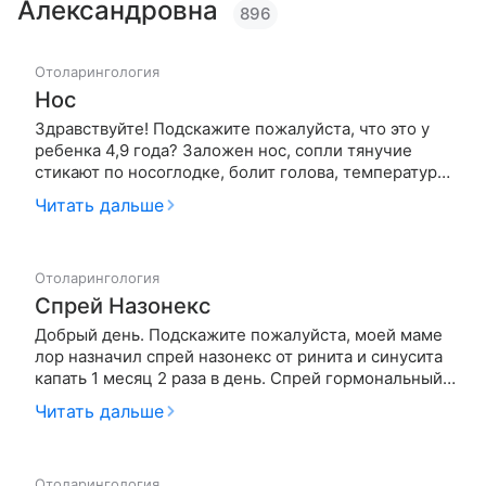
Александровна
896
Отоларингология
Нос
Здравствуйте! Подскажите пожалуйста, что это у
ребенка 4,9 года? Заложен нос, сопли тянучие
стикают по носоглодке, болит голова, температура
37,5, два дня жалуется глазки болят, в сне сопли
Читать дальше
внутри хрюкают, сопит сильно. Были у разных лоров
и кто ставит аденоиды 2 степени, кто аденодит, кто
острый р…
Отоларингология
Спрей Назонекс
Добрый день. Подскажите пожалуйста, моей маме
лор назначил спрей назонекс от ринита и синусита
капать 1 месяц 2 раза в день. Спрей гормональный,
но у мамы есть проблемы с щитовидкой - у нее
Читать дальше
диффузно-многоузловой зоб, гормоны при этом
почти в норме (повышены только анти тг и анти тпо,
остальные гор…
Отоларингология