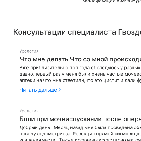
квалификации врачей-ур
Консультации специалиста
Гвозд
Урология
Уже приблизительно пол года обследуюсь у разных 
давно,первый раз у меня были очень частые мочеис
аптеки,на что мне ответили,что это цистит и дали 
Читать дальше
Урология
Боли при мочеиспускании после оп
Добрый день . Месяц назад мне была проведена об
поводу эндометриоза .Резекция прямой сигмовидной кишки с удален
удаления части.. Также иссечены крсестцово мато