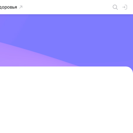
доровья