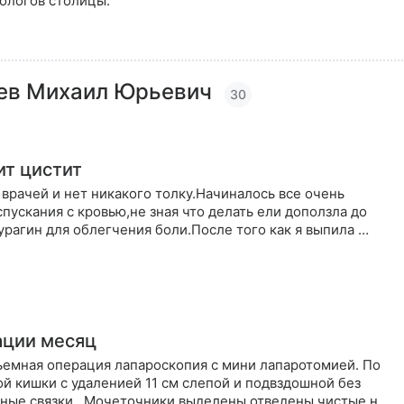
ологов столицы.
ев Михаил Юрьевич
30
Что мне делать Что со мной происходит цистит
врачей и нет никакого толку.Начиналось все очень
пускания с кровью,не зная что делать ели доползла до
фурагин для облегчения боли.После того как я выпила …
ерации месяц
ьемная операция лапароскопия с мини лапаротомией. По
ией 11 см слепой и подвздошной без
чные связки.. Мочеточники выделены отведены чистые н…