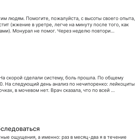
им людям. Помогите, пожалуйста, с высоты своего опыта,
тит (жжение в уретре, легче на минуту после того, как
сами). Монурал не помог. Через неделю повтори…
 На скорой сделали систему, боль прошла. По общему
20. На следующий день анализ по нечипоренко: лейкоциты
очках, в мочевом нет. Врач сказала, что по всей …
бследоваться
ные ощущения, а именно: раз в месяц-два я в течение