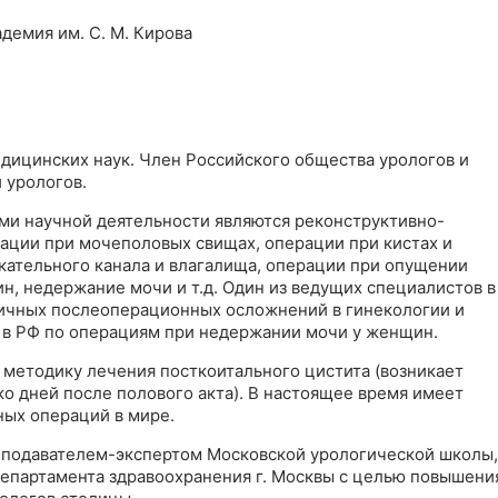
демия им. С. М. Кирова
едицинских наук. Член Российского общества урологов и
 урологов.
и научной деятельности являются реконструктивно-
ации при мочеполовых свищах, операции при кистах и
кательного канала и влагалища, операции при опущении
н, недержание мочи и т.д. Один из ведущих специалистов в
ичных послеоперационных осложнений в гинекологии и
 в РФ по операциям при недержании мочи у женщин.
 методику лечения посткоитального цистита (возникает
ко дней после полового акта). В настоящее время имеет
ых операций в мире.
реподавателем-экспертом Московской урологической школы,
Департамента здравоохранения г. Москвы с целью повышени