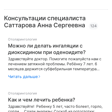
Консультации специалиста
Саттарова Анна Сергеевна
124
Отоларингология
Можно ли делать ингаляции с
диоксидином при оденоидите?
Здравствуйте доктор. Помогите пожалуйста нам с
лечением затяжной проблемы. Ребёнку 7 лет. 6
месяцев держится субфебрильная температура
37,1-37,4. Миндалины увеличены, красные и
Читать дальше
неоднородные с какими-то выпуклостями,
аденоиды тоже увеличены, доктор поставил 2
степень. В носу тоже проход затруднён, щ…
Отоларингология
Как и чем лечить ребенка?
Здравствуйте! Ребенку 5 лет, часто болеет, горло,
сопли... Сдали анализы: Соскоб из ротоглотки: