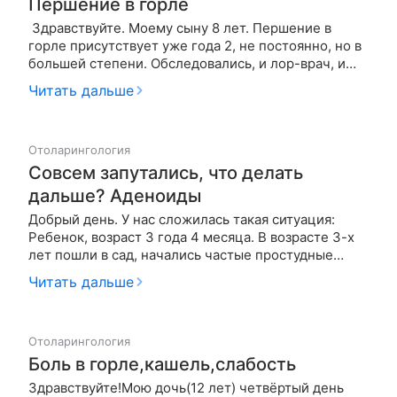
Першение в горле
Здравствуйте. Моему сыну 8 лет. Першение в
горле присутствует уже года 2, не постоянно, но в
большей степени. Обследовались, и лор-врач, и
невропатолог. Все в порядке. И мазок из зева и носа
Читать дальше
на чувствительность к а/б. Даже проделали курсом
лазеротерапию. Стало лучше. Но первое же ОРВИ и
все снача…
Отоларингология
Совсем запутались, что делать
дальше? Аденоиды
Добрый день. У нас сложилась такая ситуация:
Ребенок, возраст 3 года 4 месяца. В возрасте 3-х
лет пошли в сад, начались частые простудные
заболевания, в октябре 10 дней переболели
Читать дальше
ангиной, после нее заметила, что ребенок стал
храпеть, через пару дней заболели, поставили
диагноз: о. ринофарингит, п…
Отоларингология
Боль в горле,кашель,слабость
Здравствуйте!Мою дочь(12 лет) четвёртый день