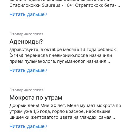
Стафилококки S.aureus - 10*1 Стрептококк бета-
гемолит. - 10*2 Энтерококки Enterococcus spp.
Читать дальше
(гем-) - 10*3 Соскоб из носа: Стафилококки
S.epidermidis (гем-) - 10*2 Еще делали
рентгенограф…
Отоларингология
Аденоиды?
здравствуйте. в октябре месяце 13 года ребенок
(2г4м) перенесла пневмонию.после назначили
прием пульманолога. пульманолог назначил
помимо всего лечения 3-х кратный прием
Читать дальше
бронхомунала. на фоне первого приема никаких
изменений не заметила так как аденоиды
увеличились еще в больнице (ребенок храпел…
Отоларингология
Мокрота по утрам
Добрый день! Мне 30 лет. Меня мучает мокрота по
утрам уже 1,5 года, горло красное, небольшие
шишечки желтоватого цвета на гландах, самая
большая где-то 1 см. Кашля нет, иногда ощущение
Читать дальше
как будто таблетка застряла. Принимала