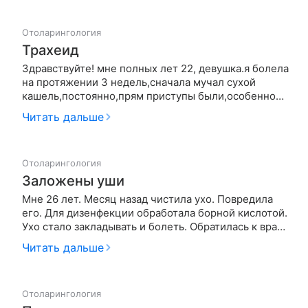
рассасывающие препараты (отхаркивающие + еще
Гексорал). Ничего не помогает.…
Отоларингология
Трахеид
Здравствуйте! мне полных лет 22, девушка.я болела
на протяжении 3 недель,сначала мучал сухой
кашель,постоянно,прям приступы были,особенно
ночью.Затем кашель перешел в мокрый. На
Читать дальше
протяжении всего времени периодически была
температура, в основном 37 и 3.Неделю назад я
была у терапевта,он сказал,что …
Отоларингология
Заложены уши
Мне 26 лет. Месяц назад чистила ухо. Повредила
его. Для дизенфекции обработала борной кислотой.
Ухо стало закладывать и болеть. Обратилась к врачу
, который сказал что кожа отошла и залепила
Читать дальше
барабанную перепонку. Врач промыл ухо. И сказал
не трогать. Все было хорошо , но в тот же день
вечером снова…
Отоларингология