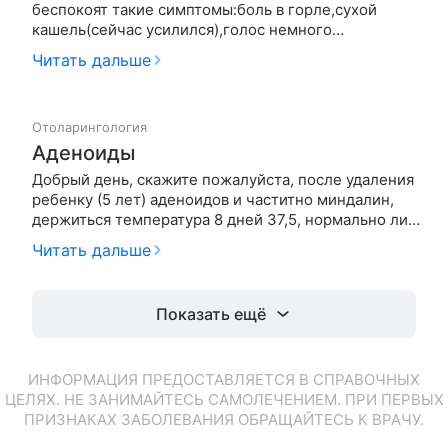
беспокоят такие симптомы:боль в горле,сухой
кашель(сейчас усилился),голос немного
сел,тошнота,общая слабость,озноб,температура
Читать дальше
повышалась до 37.Вчера начала принимать
клацид,флюдитек,лизобакт и ингаляции с
физраствором(один раз дышали бердуалом)при
Отоларингология
помощ…
Аденоиды
Добрый день, скажите пожалуйста, после удаления
ребенку (5 лет) аденоидов и частитно миндалин,
держиться температура 8 дней 37,5, нормально ли
это? На 7-ой день выпала небольшая ниточка, что
Читать дальше
это может быть? на сегодняшний день ЛОР врач
назначил препарат мирамистин и в нос и в горло,
флемоксин солют…
Показать ещё
ИНФОРМАЦИЯ ПРЕДОСТАВЛЯЕТСЯ В СПРАВОЧНЫХ
ЦЕЛЯХ. НЕ ЗАНИМАЙТЕСЬ САМОЛЕЧЕНИЕМ. ПРИ ПЕРВЫХ
ПРИЗНАКАХ ЗАБОЛЕВАНИЯ ОБРАЩАЙТЕСЬ К ВРАЧУ.