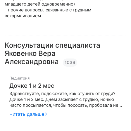
младшего детей одновременно)
- прочие вопросы, связанные с грудным
вскармливанием
.
Консультации специалиста
Яковенко Вера
Александровна
1039
Педиатрия
Дочке 1 и 2 мес
Здравствуйте, подскажите, как отучить от груди?
Дочке 1 и 2 мес. Днем засыпает с грудью, ночью
часто просыпается, чтобы пососать, пробовала не
давать, требует. Ходили в поликлинику, сказали
Читать дальше
ночью не давать, как быть? И еще я слышала, что
летом нельзя отучать. Кто говорит уже пора
отучать, что делат…