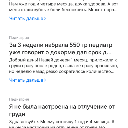
Нам уже год и четыре месяца, дочка здорова. А вот
меня стали зубные боли беспокоить. Может пора
прекратить грудное вскармливание? Как это
Читать дальше
сделать, если дочка спит со мной и молочко перед
сном - ритуал!
Педиатрия
За 3 недели набрала 550 гр педиатр
уже говорит о докорме дал срок д...
Добрый день! Нашей дочери 1 месяц, приложили к
груди сразу после родов, взяла ее сразу правильно,
но неделю назад резко сократилось количество
молока, перестала наливатся грудь, вот уже 6 дней
Читать дальше
кормлю из обоих грудей, капризничает, часто
прикладываю, но по ночам молоко приходит, на
смеси переходить …
Педиатрия
Я не была настроена на отлучение от
груди
Здравствуйте. Моему сыночку 1 год и 4 месяца. Я
не была настроена на отлучение от груди. Но