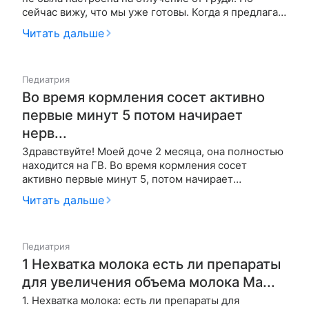
сейчас вижу, что мы уже готовы. Когда я предлагаю
грудь, он смеется, показывает, что он большой и
Читать дальше
говорит, что сися кака, дай арбуз :)) Когда я увидела,
что он так настроен, мне стало легче. Сейчас
малыш гру…
Педиатрия
Во время кормления сосет активно
первые минут 5 потом начирает
нерв...
Здравствуйте! Моей доче 2 месяца, она полностью
находится на ГВ. Во время кормления сосет
активно первые минут 5, потом начирает
нервничить, плакать и крутиться. Моя проблема в
Читать дальше
том, что я давала воду из бутылочки и молоком из
бутылочки докармливала какое-то время, с
пустышкой дружим активно. Сейча…
Педиатрия
1 Нехватка молока есть ли препараты
для увеличения объема молока Ма...
1. Нехватка молока: есть ли препараты для