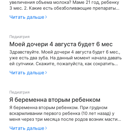
увеличения объема молока? Маме 21 год, ребенку
3 мес. 2. Какие есть обезболивающие препараты
для кормящих мам, ведь не всё можно?
Читать дальше
Педиатрия
Моей дочери 4 августа будет 6 мес
Здравствуйте. Моей дочери 4 августа будет 6 мес.,
уже есть два зуба. На данный момент начала давать
ей супчики. Скажите, пожалуйста, как сократить
ночные кормления? Или это в таком возрасте еще
Читать дальше
можно давать грудь ночью? Ззаранее спасибо!
Педиатрия
Я беременна вторым ребенком
Я беременна вторым ребенком. При грудном
вскармливании первого ребенка (10 лет назад) у
меня через три месяца после родов возник мастит
и была произведена операция. В больнице пробыла
Читать дальше
почти месяц. Изрезали всю грудь. Теперь я очень