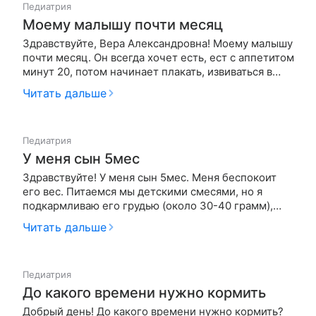
Педиатрия
Моему малышу почти месяц
Здравствуйте, Вера Александровна! Моему малышу
почти месяц. Он всегда хочет есть, ест с аппетитом
минут 20, потом начинает плакать, извиваться в
руках, грудь больше не берет, но если дать
Читать дальше
сцеженного молока из бутылочки, еще будет долго
есть и много. Так с бутылочкой во рту и засыпает, а
всё равно н…
Педиатрия
У меня сын 5мес
Здравствуйте! У меня сын 5мес. Меня беспокоит
его вес. Питаемся мы детскими смесями, но я
подкармливаю его грудью (около 30-40 грамм),
когда он просит. Каждый месяц мы прибавляем 1 кг,
Читать дальше
а то и 1200! Первый месяц он недоедал, т.к. молока
не хватало. Сейчас сынуля весит около 9 кг, это
нормально?
Педиатрия
До какого времени нужно кормить
Добрый день! До какого времени нужно кормить?