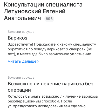
Консультации специалиста
Летуновский Евгений
Анатольевич
896
Болезни сосудов
Варикоз
Здравствуйте! Подскажите к какому специалисту
обратиться по поводу варикоза? У свекрови (60
лет), в месте где было варикозное уплотнение
теперь появилась опухоль и сильные болевые
Читать дальше
ощущения, (опухоль размером с два кулака и
покраснение). Мазала Траксивазином но
безрезультатно. Заранее спасибо!
Болезни сосудов
Возможно ли лечение варикоза без
операции
Хотелось бы знать возможно ли лечение варикоза
безоперационным способом. После
ультразвукового исследования вен сделано