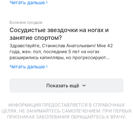
Читать дальше
это во время лактации?
Болезни сосудов
Сосудистые звездочки на ногах и
занятие спортом?
Здравствуйте, Станислав Анатольевич! Мне 42
года, жен. пол, последние 5 лет на ногах
расширились капилляры, но прогрессируют
медленно. Т.к. работа в основном сидячая, и
Читать дальше
последние 10 стоит д-з остеохондроз, купила
беговую дорожку. Хожу каждый день по совету
невролога 5-6 км в быстром темпе. В насто…
Показать ещё
ИНФОРМАЦИЯ ПРЕДОСТАВЛЯЕТСЯ В СПРАВОЧНЫХ
ЦЕЛЯХ. НЕ ЗАНИМАЙТЕСЬ САМОЛЕЧЕНИЕМ. ПРИ ПЕРВЫХ
ПРИЗНАКАХ ЗАБОЛЕВАНИЯ ОБРАЩАЙТЕСЬ К ВРАЧУ.