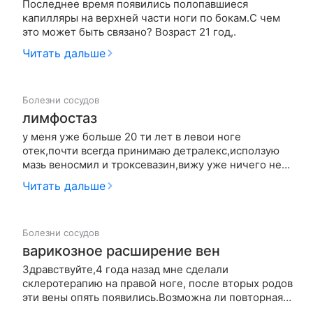
Последнее время появились полопавшиеся
капилляры на верхней части ноги по бокам.С чем
это может быть связано? Возраст 21 год,.
Читать дальше
Болезни сосудов
лимфостаз
у меня уже больше 20 ти лет в левои ноге
отек,почти всегда принимаю детралекс,исползую
мазь веносмил и троксевазин,вижу уже ничего не
помогает,что еще могу сделать,есть ли вообще
Читать дальше
лечение.Надоело всегда принимать
лекарство,появились еще куча болезни.С печенью
проблема.КАК жить дальше сэтим?Мне …
Болезни сосудов
варикозное расширение вен
Здравствуйте,4 года назад мне сделали
склеротерапию на правой ноге, после вторых родов
эти вены опять появились.Возможна ли повторная
склеротерапия? Ноги сейчас не болят.Возможно ли