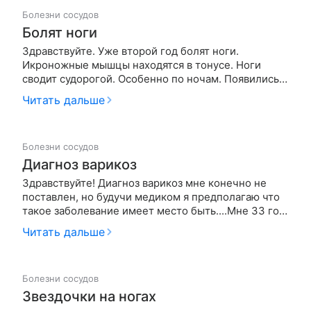
Болезни сосудов
Болят ноги
Здравствуйте. Уже второй год болят ноги.
Икроножные мышцы находятся в тонусе. Ноги
сводит судорогой. Особенно по ночам. Появились
звездочки, лопаются сосудики. Обращалась к
Читать дальше
хирурргу скаазали ничего страшного. Посоветуйте
куда обратиться и что сделать?
Болезни сосудов
Диагноз варикоз
Здравствуйте! Диагноз варикоз мне конечно не
поставлен, но будучи медиком я предполагаю что
такое заболевание имеет место быть....Мне 33 года
, зовут Анна, работаю акушеркой.....все время на
Читать дальше
ногах, к концу смены ноги устают просто ужасно, а
отсюда и тяжесть и какие- то ползающие мрашки
по ходу вен…
Болезни сосудов
Звездочки на ногах