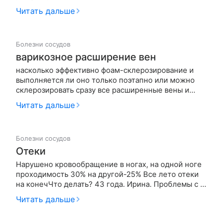
заключение: несостоятельность сафено-
Читать дальше
феморального соустья.Клапанная недостаточность
и варикозная трансформация БПВ и ее притоков.
Несостоятельность перфорантных вен
Болезни сосудов
голени.Умерен…
варикозное расширение вен
насколько эффективно фоам-склерозирование и
выполняется ли оно только поэтапно или можно
склерозировать сразу все расширенные вены и
телеагиэктазии на обеих ногах?
Читать дальше
Болезни сосудов
Отеки
Нарушено кровообращение в ногах, на одной ноге
проходимость 30% на другой-25% Все лето отеки
на конечЧто делать? 43 года. Ирина. Проблемы с 19
лет . все что рекомендовали не помгает.
Читать дальше