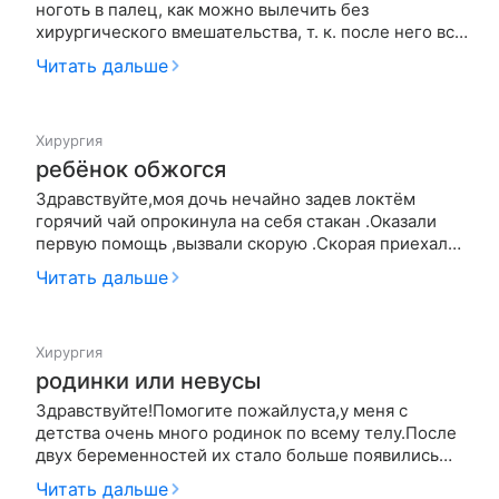
ноготь в палец, как можно вылечить без
хирургического вмешательства, т. к. после него все
равно ситуация повторяется!
Читать дальше
Хирургия
ребёнок обжогся
Здравствуйте,моя дочь нечайно задев локтём
горячий чай опрокинула на себя стакан .Оказали
первую помощь ,вызвали скорую .Скорая приехала
сделали укол обезбаливающий,назначили
Читать дальше
пантенол,Через 2 часа обоженное место стало
красным ,и снилась кожа ,брызгаем
пантенолом,рана стала подсыхать а при резком …
Хирургия
родинки или невусы
Здравствуйте!Помогите пожайлуста,у меня с
детства очень много родинок по всему телу.После
двух беременностей их стало больше появились
красные точки и родинки.Где в Москве можно
Читать дальше