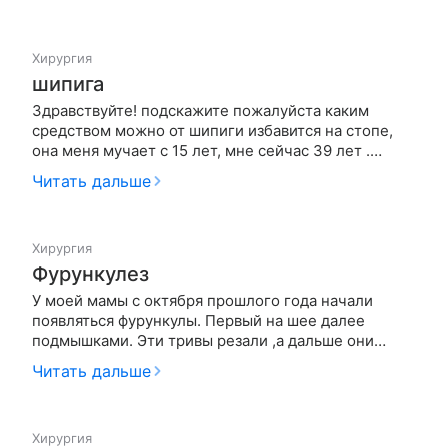
показаться грамотному врачу на предмет наличия
или отсутвия меланомы?Очень большая родинка
над гайморовой пазухой.После о…
Хирургия
шипига
Здравствуйте! подскажите пожалуйста каким
средством можно от шипиги избавится на стопе,
она меня мучает с 15 лет, мне сейчас 39 лет .
испробовала; лечить лазером, щёлочной
Читать дальше
кислатой,уксусной есенцией. спасибо!
Хирургия
Фурункулез
У моей мамы с октября прошлого года начали
появляться фурункулы. Первый на шее далее
подмышками. Эти тривы резали ,а дальше они
пошли на ягодицахх около 10
Читать дальше
штук,бедре,боках,носу,пах. Врачи выписывают
антибиотики амоксиклав и уколы для иммунитета
,но это не помогает. Один фурункул затихает далее
Хирургия
нач…