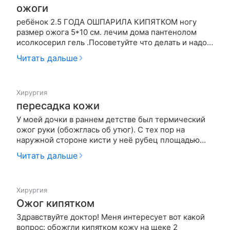
ожоги
ребёнок 2.5 ГОДА ОШПАРИЛА КИПЯТКОМ ногу
размер ожога 5*10 см. лечим дома пантенолом
исолкосерил гель .Посоветуйте что делать и надо
ли бинтовать?Пузыри у нас лопнули сразу
Читать дальше
Хирургия
пересадка кожи
У моей дочки в раннем детстве был термический
ожог руки (обожглась об утюг). С тех пор на
наружной стороне кисти у неё рубец площадью
несколько сантиметров. Она уже подросток и стала
Читать дальше
переживать за свою красоту. Что можно сделать?
Если нужна пересадка кожи, то можно ли её
сделать в Новосибирске и ск…
Хирургия
Ожог кипятком
Здравствуйте доктор! Меня интересует вот какой
вопрос: обожгли кипятком кожу на щеке 2