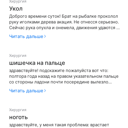
Хирургия
Укол
Доброго времени суток! Брат на рыбалке проколол
руку иголками дерева акация. Не отнесся серьезно.
Сейчас рука опухла и онемела, движения удаются с
трудом, сильная боль. Укол в районе локтя, а он не
Читать дальше
чувствует всю руку. Прошло немного более суток с
момента укола. Брату 35, аллергии не замечал ни
на ч…
Хирургия
шишечка на пальце
здравствуйте! подскажите пожалуйста вот что:
полтора года назад на правом указательном пальце
со стороны ладони почти посередине вылезло
уплотнение, словно "шарик под кожей".это
Читать дальше
уплотнение довольно долго не исчезало. вскоре я
его попыталась по своей глупости ковырнуть
иголкой.после этого уплотнение…
Хирургия
ноготь
здравствуйте, у меня такая проблема: врастает