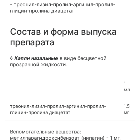
- треонил-лизил-пролил-аргинил-пролил-
глицин-пролина диацетат
Состав и форма выпуска
препарата
◊
Капли назальные
в виде бесцветной
прозрачной жидкости.
1
мл
треонил-лизил-пролил-аргинил-пролил-
1.5
глицин-пролина диацетат
мг
Вспомогательные вещества:
метилпарагидроксибензоат (нипагин) - 1 мг,