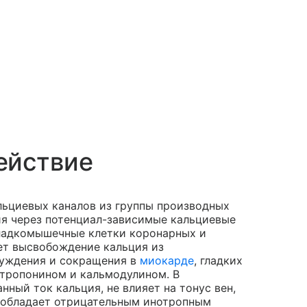
ействие
льциевых каналов из группы производных
ия через потенциал-зависимые кальциевые
гладкомышечные клетки коронарных и
ет высвобождение кальция из
буждения и сокращения в
миокарде
, гладких
тропонином и кальмодулином. В
ный ток кальция, не влияет на тонус вен,
е обладает отрицательным инотропным