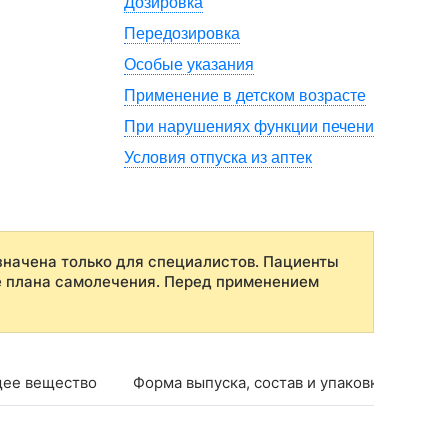
Дозировка
Передозировка
Особые указания
Применение в детском возрасте
При нарушениях функции печени
Условия отпуска из аптек
начена только для специалистов. Пациенты
е плана самолечения. Перед применением
ее вещество
Форма выпуска, состав и упаковка
Фар