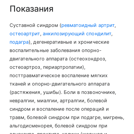
Показания
Суставной синдром (
ревматоидный артрит
,
остеоартрит
,
анкилозирующий спондилит
,
подагра
), дегенеративные и хронические
воспалительные заболевания опорно-
двигательного аппарата (остеохондроз,
остеоартроз, периартропатии),
посттравматическое воспаление мягких
тканей и опорно-двигательного аппарата
(растяжения, ушибы). Боли в позвоночнике,
невралгии, миалгии, артралгии, болевой
синдром и воспаление после операций и
травм, болевой синдром при подагре, мигрень,
альгодисменорея, болевой синдром при
аднексите, проктите, колики (желчная и