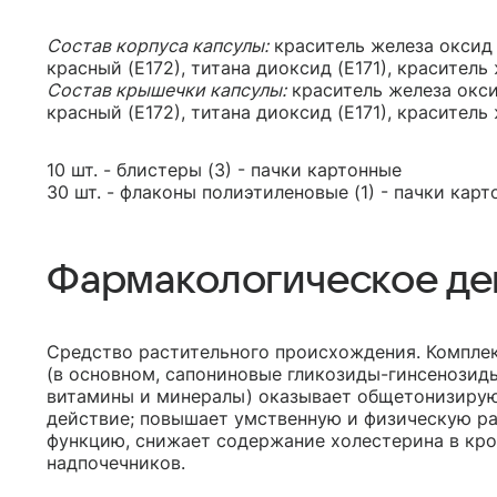
Состав корпуса капсулы:
краситель железа оксид 
красный (Е172), титана диоксид (Е171), краситель
Состав крышечки капсулы:
краситель железа окси
красный (Е172), титана диоксид (Е171), краситель
10 шт. - блистеры (3) - пачки картонные
30 шт. - флаконы полиэтиленовые (1) - пачки карт
Фармакологическое де
Средство растительного происхождения. Компле
(в основном, сапониновые гликозиды-гинсенозиды
витамины и минералы) оказывает общетонизирую
действие; повышает умственную и физическую р
функцию, снижает содержание холестерина в кро
надпочечников.