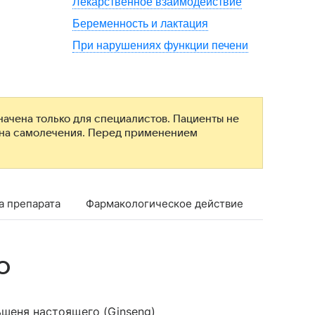
Лекарственное взаимодействие
Беременность и лактация
При нарушениях функции печени
ачена только для специалистов. Пациенты не
ана самолечения. Перед применением
а препарата
Фармакологическое действие
Показан
о
ьшеня настоящего (Ginseng)