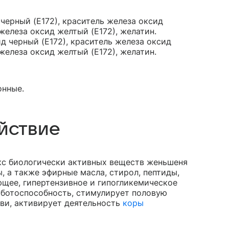
черный (Е172), краситель железа оксид
 железа оксид желтый (Е172), желатин.
д черный (Е172), краситель железа оксид
 железа оксид желтый (Е172), желатин.
онные.
йствие
кс биологически активных веществ женьшеня
, а также эфирные масла, стирол, пептиды,
щее, гипертензивное и гипогликемическое
аботоспособность, стимулирует половую
ви, активирует деятельность
коры