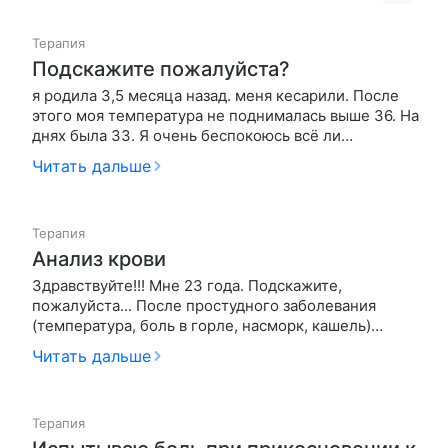
Терапия
Подскажите пожалуйста?
я родила 3,5 месяца назад. меня кесарили. После
этого моя температура не поднималась выше 36. На
днях была 33. Я очень беспокоюсь всё ли
нормально?
Читать дальше
Терапия
Анализ крови
Здравствуйте!!! Мне 23 года. Подскажите,
пожалуйста... После простудного заболевания
(температура, боль в горле, насморк, кашель)
(возможно грипп) сдала анализ крови. Результаты
Читать дальше
все в норме..., кроме некоторых показателей:
1.Относит. ширина распредел. тромбоцитов по
объему (PDW) - 15.1 ( написа…
Терапия