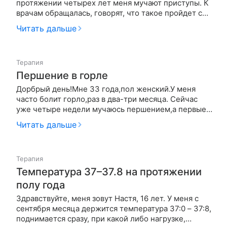
протяжении четырех лет меня мучают приступы. К
врачам обращалась, говорят, что такое пройдет с
возрастом. Невролог поставила диагноз ВСД,
Читать дальше
выписывала только витамины В 12 и не
переутомляться. Начинается приступ мозаикой в
глазах. Постепенно эта мозаика ст…
Терапия
Першение в горле
Дорбрый день!Мне 33 года,пол женский.У меня
часто болит горло,раз в два-три месяца. Сейчас
уже четыре недели мучаюсь першением,а первые
две недели оно болело,было больно глотать. Лор
Читать дальше
поставил диагноз хронический катаральный
фарингит, назначил местное
лечение,полоскание,граммидин и т.д. Также
Терапия
ходила…
Температура 37–37.8 на протяжении
полу года
Здравствуйте, меня зовут Настя, 16 лет. У меня с
сентября месяца держится температура 37:0 – 37:8,
поднимается сразу, при какой либо нагрузке,