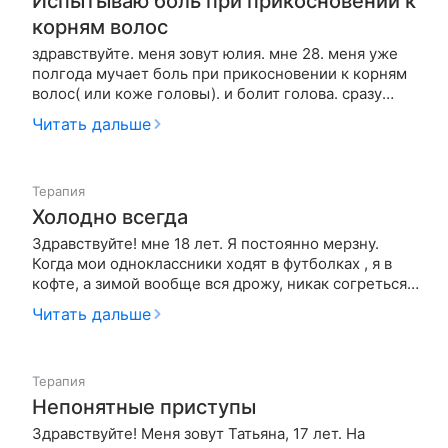
Испытываю боль при прикосновении к
корням волос
здравствуйте. меня зовут юлия. мне 28. меня уже
полгода мучает боль при прикосновении к корням
волос( или коже головы). и болит голова. сразу
скажу у меня давление 130 / 100. пью лекарства от
Читать дальше
давления, но голова при этом не проходит. уже
подстригла волосы что бы не заплетать, примерно
месяц было по…
Терапия
Холодно всегда
Здравствуйте! мне 18 лет. Я постоянно мерзну.
Когда мои одноклассники ходят в футболках , я в
кофте, а зимой вообще вся дрожу, никак согреться
не могу. Ноги замерзают до такой степени, что
Читать дальше
когда встаю, испытываю острую боль и не чувствую
их. Сказали , что это связано с сосудами, но к
какому врачу…
Терапия
Непонятные приступы
Здравствуйте! Меня зовут Татьяна, 17 лет. На