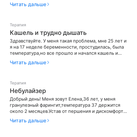
сопровождается усталостью, стоит мне выйти к
Читать дальше
примеру в магазин, как сразу чувствую ужасную
слабость, горят щеки, и мне трудно что либо
делать, проболела уже…
Терапия
Кашель и трудно дышать
Здравствуйте. У меня такая проблема, мне 25 лет и
я на 17 неделе беременности, простудилась, была
температура,но все прошло и начался кашель и
трудно дышать.Ходила к врачу, она послушала и все
Читать дальше
чисто.. но мне от этого не легче выписали таблетки
сосательные. Можно что-то сделать в домашних
условиях, …
Терапия
Небулайзер
Добрый день! Меня зовут Елена,36 лет, у меня
гранулезный фарингит,температура 37 держится
около 2 месяцев.Устав от першения и дискомфорта
в горле я купила вчера небулайзер,Омрон 28,У меня
Читать дальше
вопрос: чем можно проводить ингаляции при
фарингите,кроме физраствора, информации в нете
много, но она вся прот…