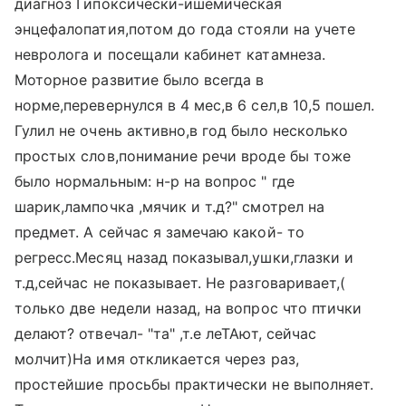
диагноз Гипоксически-ишемическая
энцефалопатия,потом до года стояли на учете
невролога и посещали кабинет катамнеза.
Моторное развитие было всегда в
норме,перевернулся в 4 мес,в 6 сел,в 10,5 пошел.
Гулил не очень активно,в год было несколько
простых слов,понимание речи вроде бы тоже
было нормальным: н-р на вопрос " где
шарик,лампочка ,мячик и т.д?" смотрел на
предмет. А сейчас я замечаю какой- то
регресс.Месяц назад показывал,ушки,глазки и
т.д,сейчас не показывает. Не разговаривает,(
только две недели назад, на вопрос что птички
делают? отвечал- "та" ,т.е леТАют, сейчас
молчит)На имя откликается через раз,
простейшие просьбы практически не выполняет.