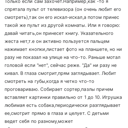
Только если сам захочет.Например,как -то я
спрятала пульт от телевизора (он очень любит его
смотреть),так он его искал-искал,а потом принес
такой же пульт из другой комнаты. Или я говорю:
давай читать,он принесет книгу. Указательного
жеста нет,т.е он активно пользуется пальцем
нажимает кнопки,листает фото на планшете, но ни
разу не показал на улице на что-то. Раньше мотал
головой если "нет", сейчас реже. "Да" ни разу не
кивал. В глаза смотрит,прям заглядывает. Любит
смотреть на губы,когда я четко что-то
проговариваю. Собирает сортер,пазлы причем
вставляет картинки правильно от 1 до 10. Игрушка
любимая есть собака,периодически разглядывает
ее,смотрит прямо в глаза и целует. С детьми
ведет себя по разному,может