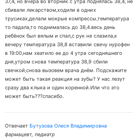
37,4, но вчера во вторник с утра поднялась 38,4, не
сбивали лекарством,ходили в одних
трусиках,делали мокрые компрессы,температура
то падала,то поднималась до 38,4.весь день
ребёнок был вялым и спал,с рук не слазила,к
вечеру температура 38,8 вставили свечу нурофен
в 19:00,нам хватило ее до 4 утра сегодняшнего
дня,утром снова температура 38,9 сбили
свечкой,снова вызовем врача днём. Подскажите
может быть такая реакция на зубы? У нас лезут
сразу два клыка и один коренной.Или что это
может быть???спасибо.
Отвечает
Бутузова Олеся Владимировна
фармацевт, педиатр