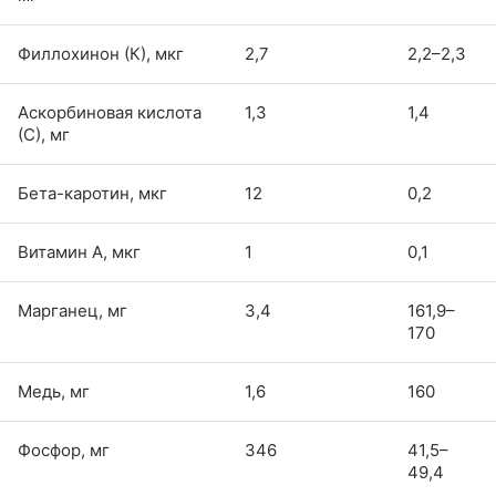
Филлохинон (К), мкг
2,7
2,2–2,3
Аскорбиновая кислота
1,3
1,4
(С), мг
Бета-каротин, мкг
12
0,2
Витамин А, мкг
1
0,1
Марганец, мг
3,4
161,9–
170
Медь, мг
1,6
160
Фосфор, мг
346
41,5–
49,4