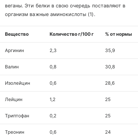
веганы. Эти белки в свою очередь поставляют в
организм важные аминокислоты (1).
Вещество
Количество г/100 г
% от нормы
Аргинин
2,3
35,9
Валин
0,8
30,8
Изолейцин
0,6
28,6
Лейцин
1,2
25
Триптофан
0,2
25
Треонин
0,6
24