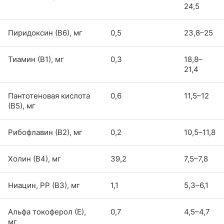
24,5
Пиридоксин (В6), мг
0,5
23,8–25
Тиамин (В1), мг
0,3
18,8–
21,4
Пантотеновая кислота
0,6
11,5–12
(В5), мг
Рибофлавин (В2), мг
0,2
10,5–11,8
Холин (В4), мг
39,2
7,5–7,8
Ниацин, РР (В3), мг
1,1
5,3–6,1
Альфа токоферол (Е),
0,7
4,5–4,7
мг