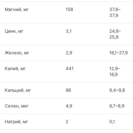
Магний, мг
158
37,6–
37,9
Цинк, мг
3,1
24,8–
25,8
Железо, мг
2,9
16,1–27,9
Калий, мг
441
12,6–
16,9
Кальций, мг
98
9,4–9,8
Селен, мкг
4,9
6,7–8,9
Натрий, мг
2
0,1