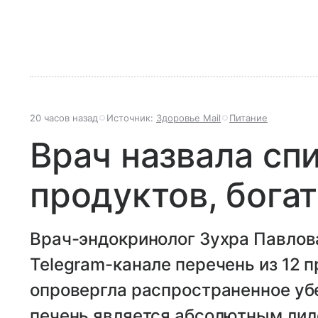
20 часов назад
Источник:
Здоровье Mail
Питание
Врач назвала спи
продуктов, бога
Врач-эндокринолог Зухра Павлов
Telegram-канале перечень из 12 п
опровергла распространенное убе
печень является абсолютным лид