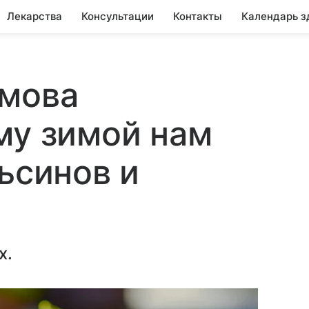
Лекарства
Консультации
Контакты
Календарь з
имова
му зимой нам
ьсинов и
х.