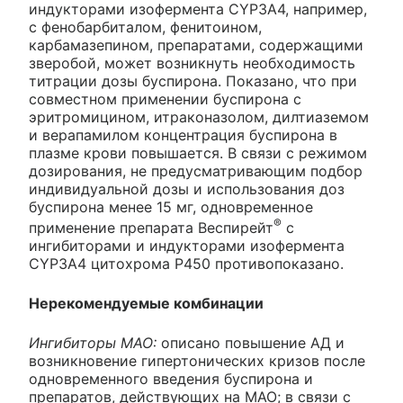
индукторами изофермента CYP3A4, например,
с фенобарбиталом, фенитоином,
карбамазепином, препаратами, содержащими
зверобой, может возникнуть необходимость
титрации дозы буспирона. Показано, что при
совместном применении буспирона с
эритромицином, итраконазолом, дилтиаземом
и верапамилом концентрация буспирона в
плазме крови повышается. В связи с режимом
дозирования, не предусматривающим подбор
индивидуальной дозы и использования доз
буспирона менее 15 мг, одновременное
®
применение препарата Веспирейт
с
ингибиторами и индукторами изофермента
CYP3A4 цитохрома Р450 противопоказано.
Нерекомендуемые комбинации
Ингибиторы МАО:
описано повышение АД и
возникновение гипертонических кризов после
одновременного введения буспирона и
препаратов, действующих на МАО; в связи с