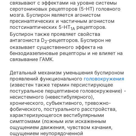
связывают с эффектами на уровне системы
серотониновых рецепторов (5-HT) головного
мозга. Буспирон является агонистом
пресинаптических и частичным агонистом
постсинаптических 5-HT
рецепторов.
1A
Буспирон также проявляет свойства
антагониста D
-рецепторов. Буспирон не
2
оказывает существенного эффекта на
бензодиазепиновые рецепторы и не влияет на
связывание ГАМК.
Детальный механизм уменьшения буспироном
проявлений функционального
головокружения
(известен также термин персистирующее
постуральное перцептивное головокружение) -
несистемного (невестибулярного),
хронического, субъективного, тревожно-
фобического, постурального расстройства,
характеризующегося вестибулярными
симптомами (ложным или искаженным
ощущением движения, чувством качания,
ощущением неупорядоченной