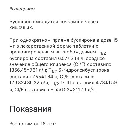
Выведение
Буспирон выводится почками и через
кишечник.
При однократном приеме буспирона в дозе 15
мг в лекарственной форме таблетки с
пролонгированным высвобождением Т
1/2
буспирона составил 6.07±2.19 ч, среднее
значение общего клиренса (Cl/F) составило
1356.45±761 л/ч; Т
6-гидроксибуспирона
1/2
составил 7.55±1.64 ч, Cl/F составило
126.82±36.22 л/ч; Т
1-ПП составил 4.73±1.59
1/2
ч, Cl/F составило - 556.52±311.76 л/ч.
Показания
Взрослым от 18 лет: