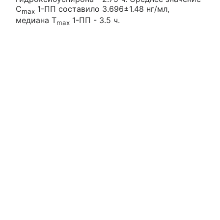
C
1-ПП составило 3.696±1.48 нг/мл,
max
медиана T
1-ПП - 3.5 ч.
max