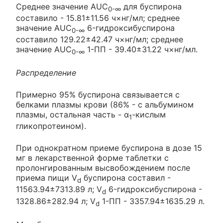
Среднее значение AUC
для буспирона
0-∞
составило - 15.81±11.56 ч×нг/мл; среднее
значение AUC
6-гидроксибуспирона
0-∞
составило 129.22±42.47 ч×нг/мл; среднее
значение AUC
1-ПП - 39.40±31.22 ч×нг/мл.
0-∞
Распределение
Примерно 95% буспирона связывается с
белками плазмы крови (86% - с альбумином
плазмы, остальная часть - α
-кислым
1
гликопротеином).
При однократном приеме буспирона в дозе 15
мг в лекарственной форме таблетки с
пролонгированным высвобождением после
приема пищи V
буспирона составил -
d
11563.94±7313.89 л; V
6-гидроксибуспирона -
d
1328.86±282.94 л; V
1-ПП - 3357.94±1635.29 л.
d