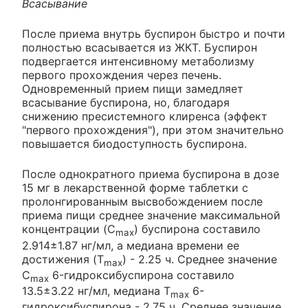
Всасывание
После приема внутрь буспирон быстро и почти
полностью всасывается из ЖКТ. Буспирон
подвергается интенсивному метаболизму
первого прохождения через печень.
Одновременный прием пищи замедляет
всасывание буспирона, но, благодаря
снижению пресистемного клиренса (эффект
"первого прохождения"), при этом значительно
повышается биодоступность буспирона.
После однократного приема буспирона в дозе
15 мг в лекарственной форме таблетки с
пролонгированным высвобождением после
приема пищи среднее значение максимальной
концентрации (C
) буспирона составило
max
2.914±1.87 нг/мл, а медиана времени ее
достижения (T
) - 2.25 ч. Среднее значение
max
C
6-гидроксибуспирона составило
max
13.5±3.22 нг/мл, медиана T
6-
max
гидроксибуспирона - 2.75 ч. Среднее значение