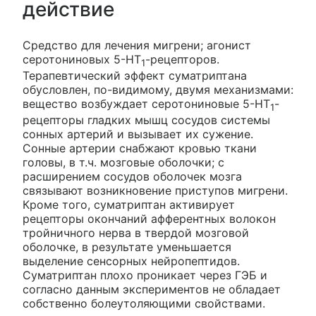
действие
Средство для лечения мигрени; агонист
серотониновых 5-HT
-рецепторов.
1
Терапевтический эффект суматриптана
обусловлен, по-видимому, двумя механизмами:
вещество возбуждает серотониновые 5-HT
-
1
рецепторы гладких мышц сосудов системы
сонных артерий и вызывает их сужение.
Сонные артерии снабжают кровью ткани
головы, в т.ч. мозговые оболочки; с
расширением сосудов оболочек мозга
связывают возникновение приступов мигрени.
Кроме того, суматриптан активирует
рецепторы окончаний афферентных волокон
тройничного нерва в твердой мозговой
оболочке, в результате уменьшается
выделение сенсорных нейропептидов.
Суматриптан плохо проникает через ГЭБ и
согласно данным экспериментов не обладает
собственно болеутоляющими свойствами.