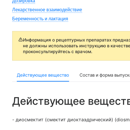
Дозировка
Лекарственное взаимодействие
Беременность и лактация
Информация о рецептурных препаратах предназ
не должны использовать инструкцию в качеств
проконсультируйтесь с врачом.
Действующее вещество
Состав и форма выпуск
Действующее вещест
- диосмектит (смектит диоктаэдрический) (diosme