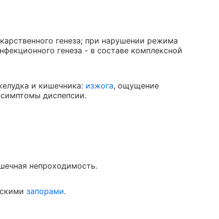
екарственного генеза; при нарушении режима
инфекционного генеза - в составе комплексной
желудка и кишечника:
изжога
, ощущение
е симптомы диспепсии.
ишечная непроходимость.
ескими
запорами
.