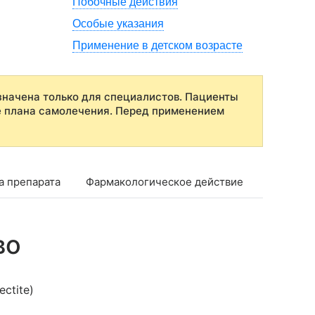
Побочные действия
Особые указания
Применение в детском возрасте
начена только для специалистов. Пациенты
е плана самолечения. Перед применением
а препарата
Фармакологическое действие
Фармако
во
ctite)