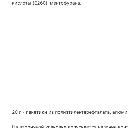
кислоты (E260), ментофурана.
20 г - пакетики из полиэтилентерефталата, алюми
На вторичной упаковке допускается наличие конт