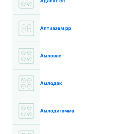
Адалат сл
Алтиазем рр
Амловас
Амлодак
Амлодигамма