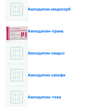
Амлодипин медисорб
Амлодипин-прана
Амлодипин сандоз
Амлодипин санофи
Амлодипин-тева