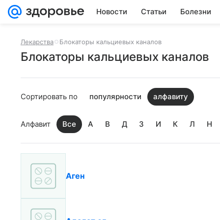
Новости
Статьи
Болезни
Лекарства
Блокаторы кальциевых каналов
Блокаторы кальциевых каналов
Сортировать по
популярности
алфавиту
Алфавит
Все
А
В
Д
З
И
К
Л
Н
Аген