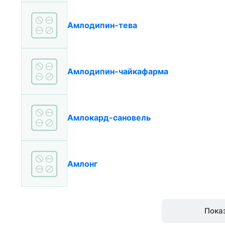
Амлодипин-тева
Амлодипин-чайкафарма
Амлокард-сановель
Амлонг
Пока