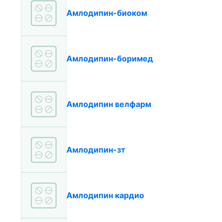
Амлодипин-биоком
Амлодипин-боримед
Амлодипин велфарм
Амлодипин-зт
Амлодипин кардио