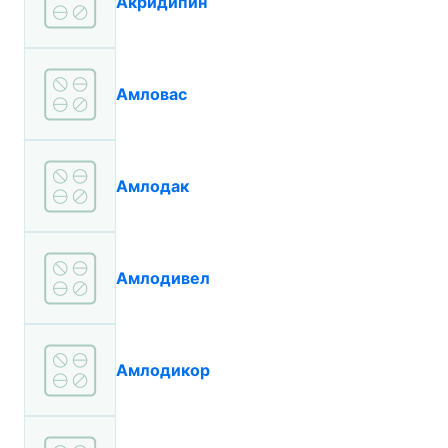
Акридипин
Амловас
Амлодак
Амлодивел
Амлодикор