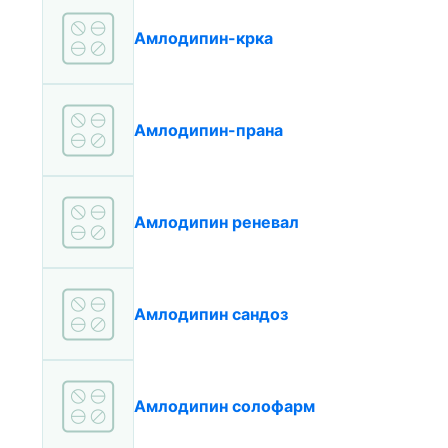
Амлодипин-крка
Амлодипин-прана
Амлодипин реневал
Амлодипин сандоз
Амлодипин солофарм