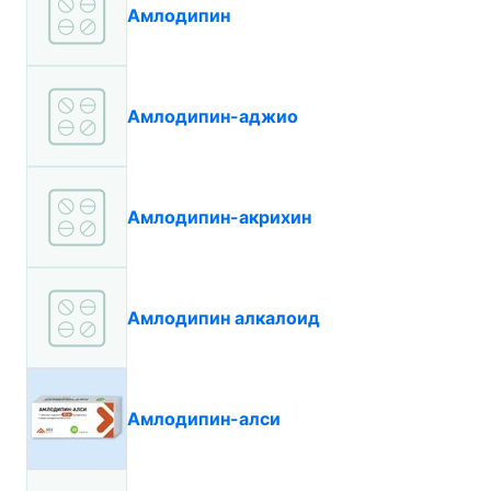
Амлодипин
Амлодипин-аджио
Амлодипин-акрихин
Амлодипин алкалоид
Амлодипин-алси