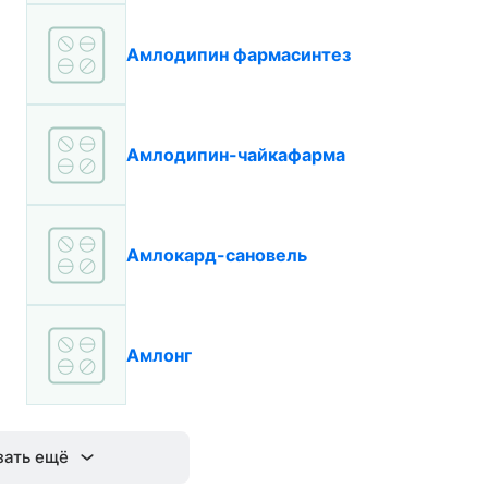
Амлодипин фармасинтез
Амлодипин-чайкафарма
Амлокард-сановель
Амлонг
зать ещё