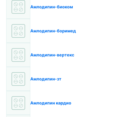
Амлодипин-биоком
Амлодипин-боримед
Амлодипин-вертекс
Амлодипин-зт
Амлодипин кардио