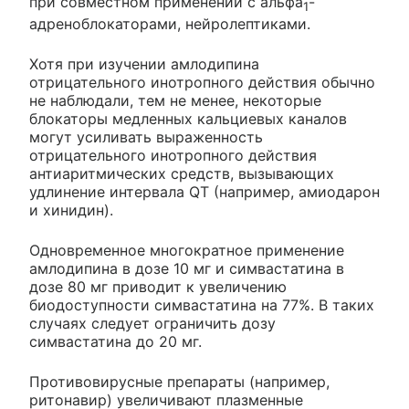
при совместном применении с альфа
-
1
адреноблокаторами, нейролептиками.
Хотя при изучении амлодипина
отрицательного инотропного действия обычно
не наблюдали, тем не менее, некоторые
блокаторы медленных кальциевых каналов
могут усиливать выраженность
отрицательного инотропного действия
антиаритмических средств, вызывающих
удлинение интервала QT (например, амиодарон
и хинидин).
Одновременное многократное применение
амлодипина в дозе 10 мг и симвастатина в
дозе 80 мг приводит к увеличению
биодоступности симвастатина на 77%. В таких
случаях следует ограничить дозу
симвастатина до 20 мг.
Противовирусные препараты (например,
ритонавир) увеличивают плазменные