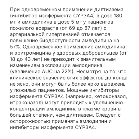
При одновременном применении дилтиазема
(ингибитор изофермента CYP3A4) в дозе 180
мг и амлодипина в дозе 5 мг у пациентов
пожилого возраста (от 69 до 87 лет) с
артериальной гипертензией отмечается
повышение биодоступности амлодипина на
57%. Одновременное применение амлодипина
и эритромицина у здоровых добровольцев (от
18 до 43 лет) не приводит к значительным
изменениям экспозиции амлодипина
(увеличение AUC на 22%). Несмотря на то, что
клиническое значение этих эффектов до конца
не ясно, они могут быть более ярко выражены
у пожилых пациентов. Мощные ингибиторы
изофермента CYP3A4 (например, кетоконазол,
итраконазол) могут приводить к увеличению
концентрации амлодипина в плазме крови в
большей степени, чем дилтиазем. Следует с
осторожностью применять амлодипин и
ингибиторы изофермента CYP3A4.