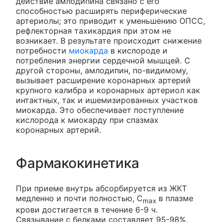
действие амлодипина связано с его
способностью расширять периферические
артериолы; это приводит к уменьшению ОПСС,
рефлекторная тахикардия при этом не
возникает. В результате происходит снижение
потребности
миокарда
в кислороде и
потребления энергии сердечной мышцей. С
другой стороны, амлодипин, по-видимому,
вызывает расширение коронарных артерий
крупного калибра и коронарных артериол как
интактных, так и ишемизированных участков
миокарда. Это обеспечивает поступление
кислорода к миокарду при спазмах
коронарных артерий.
Фармакокинетика
При приеме внутрь абсорбируется из ЖКТ
медленно и почти полностью, C
в плазме
max
крови достигается в течение 6-9 ч.
Связывание с белками составляет 95-98%.