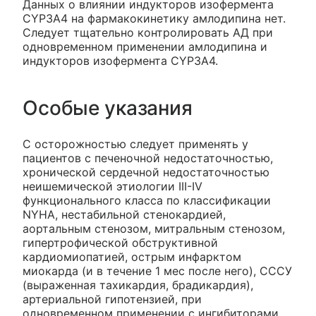
Данных о влиянии индукторов изофермента
CYP3A4 на фармакокинетику амлодипина нет.
Следует тщательно контролировать АД при
одновременном применении амлодипина и
индукторов изофермента CYP3A4.
Особые указания
С осторожностью следует применять у
пациентов с печеночной недостаточностью,
хронической сердечной недостаточностью
неишемической этиологии III-IV
функционального класса по классификации
NYHA, нестабильной стенокардией,
аортальным стенозом, митральным стенозом,
гипертрофической обструктивной
кардиомиопатией, острым инфарктом
миокарда (и в течение 1 мес после него), СССУ
(выраженная тахикардия, брадикардия),
артериальной гипотензией, при
одновременном применении с ингибиторами