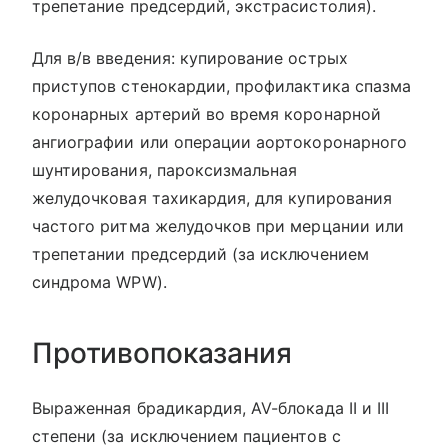
трепетание предсердий, экстрасистолия).
Для в/в введения: купирование острых
приступов стенокардии, профилактика спазма
коронарных артерий во время коронарной
ангиографии или операции аортокоронарного
шунтирования, пароксизмальная
желудочковая тахикардия, для купирования
частого ритма желудочков при мерцании или
трепетании предсердий (за исключением
синдрома WPW).
Противопоказания
Выраженная брадикардия, AV-блокада II и III
степени (за исключением пациентов с