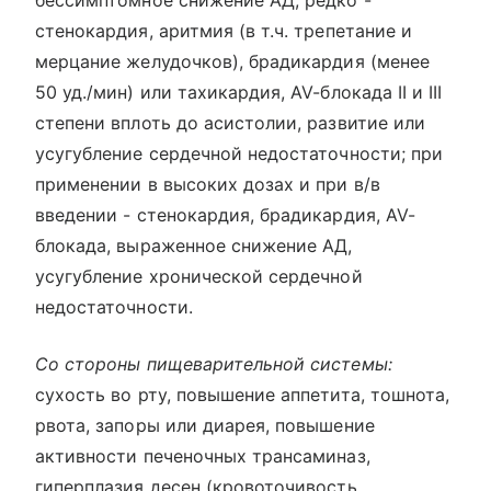
бессимптомное снижение АД; редко -
стенокардия, аритмия (в т.ч. трепетание и
мерцание желудочков), брадикардия (менее
50 уд./мин) или тахикардия, AV-блокада II и III
степени вплоть до асистолии, развитие или
усугубление сердечной недостаточности; при
применении в высоких дозах и при в/в
введении - стенокардия, брадикардия, AV-
блокада, выраженное снижение АД,
усугубление хронической сердечной
недостаточности.
Со стороны пищеварительной системы:
сухость во рту, повышение аппетита, тошнота,
рвота, запоры или диарея, повышение
активности печеночных трансаминаз,
гиперплазия десен (кровоточивость,