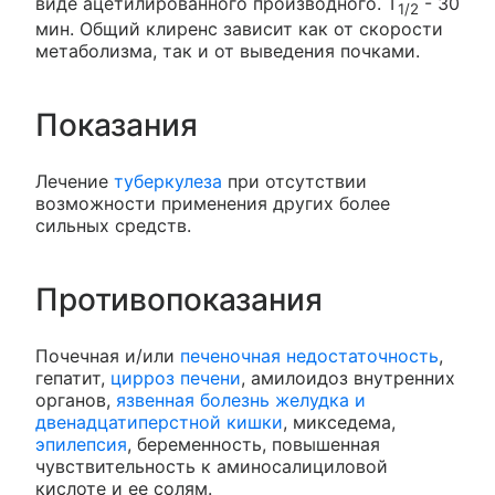
виде ацетилированного производного. T
- 30
1/2
мин. Общий клиренс зависит как от скорости
метаболизма, так и от выведения почками.
Показания
Лечение
туберкулеза
при отсутствии
возможности применения других более
сильных средств.
Противопоказания
Почечная и/или
печеночная недостаточность
,
гепатит,
цирроз печени
, амилоидоз внутренних
органов,
язвенная болезнь желудка и
двенадцатиперстной кишки
, микседема,
эпилепсия
, беременность, повышенная
чувствительность к аминосалициловой
кислоте и ее солям.