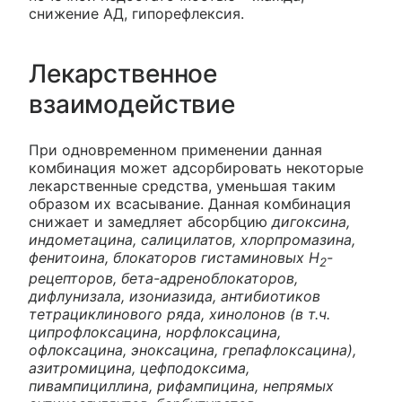
снижение АД, гипорефлексия.
Лекарственное
взаимодействие
При одновременном применении данная
комбинация может адсорбировать некоторые
лекарственные средства, уменьшая таким
образом их всасывание. Данная комбинация
снижает и замедляет абсорбцию
дигоксина,
индометацина, салицилатов, хлорпромазина,
фенитоина, блокаторов гистаминовых H
-
2
рецепторов, бета-адреноблокаторов,
дифлунизала, изониазида, антибиотиков
тетрациклинового ряда, хинолонов (в т.ч.
ципрофлоксацина, норфлоксацина,
офлоксацина, эноксацина, грепафлоксацина),
азитромицина, цефподоксима,
пивампициллина, рифампицина, непрямых