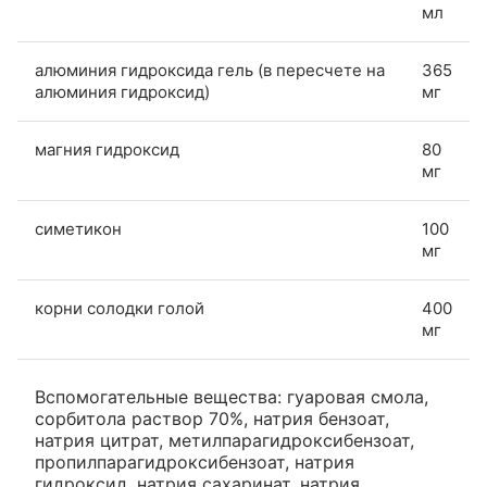
мл
алюминия гидроксида гель (в пересчете на
365
алюминия гидроксид)
мг
магния гидроксид
80
мг
симетикон
100
мг
корни солодки голой
400
мг
Вспомогательные вещества: гуаровая смола,
сорбитола раствор 70%, натрия бензоат,
натрия цитрат, метилпарагидроксибензоат,
пропилпарагидроксибензоат, натрия
гидроксид, натрия сахаринат, натрия