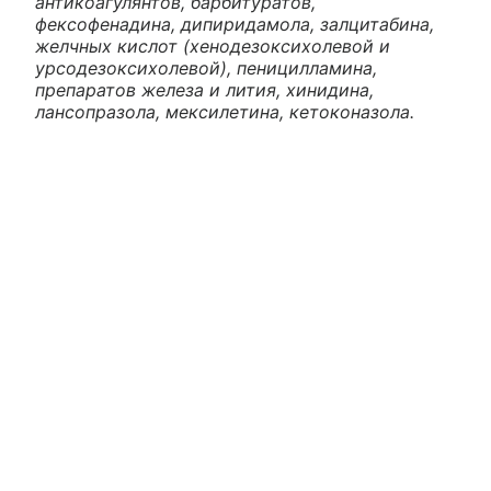
антикоагулянтов, барбитуратов,
фексофенадина, дипиридамола, залцитабина,
желчных кислот (хенодезоксихолевой и
урсодезоксихолевой), пеницилламина,
препаратов железа и лития, хинидина,
лансопразола, мексилетина, кетоконазола.