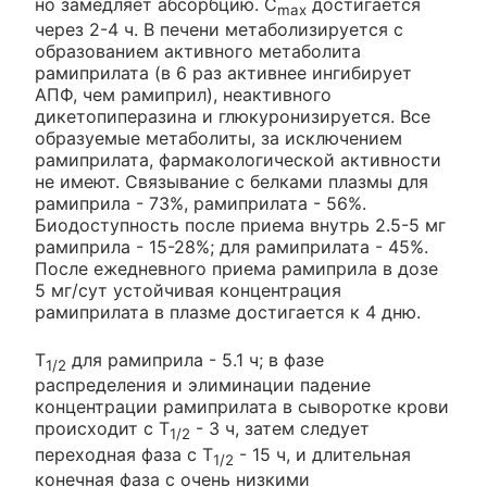
но замедляет абсорбцию. C
достигается
max
через 2-4 ч. В печени метаболизируется с
образованием активного метаболита
рамиприлата (в 6 раз активнее ингибирует
АПФ, чем рамиприл), неактивного
дикетопиперазина и глюкуронизируется. Все
образуемые метаболиты, за исключением
рамиприлата, фармакологической активности
не имеют. Связывание с белками плазмы для
рамиприла - 73%, рамиприлата - 56%.
Биодоступность после приема внутрь 2.5-5 мг
рамиприла - 15-28%; для рамиприлата - 45%.
После ежедневного приема рамиприла в дозе
5 мг/сут устойчивая концентрация
рамиприлата в плазме достигается к 4 дню.
T
для рамиприла - 5.1 ч; в фазе
1/2
распределения и элиминации падение
концентрации рамиприлата в сыворотке крови
происходит с T
- 3 ч, затем следует
1/2
переходная фаза с T
- 15 ч, и длительная
1/2
конечная фаза с очень низкими