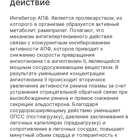
действие
Ингибитор АПФ. Является пролекарством, из
которого в организме образуется активный
метаболит рамиприлат. Полагают, что
механизм антигипертензивного действия
связан с конкурентным ингибированием
активности АПФ, которое приводит к
снижению скорости превращения
ангиотензина I в ангиотензин II, являющийся
мощным сосудосуживающим веществом. В
результате уменьшения концентрации
ангиотензина II происходит вторичное
увеличение активности ренина плазмы за счет
устранения отрицательной обратной связи при
высвобождении ренина и прямое снижение
секреции альдостерона. Благодаря
сосудорасширяющему действию уменьшает
ОПСС (постнагрузку), давление заклинивания в
легочных капиллярах (преднагрузку) и
сопротивление в легочных сосудах; повышает
минутный объем сердца и толерантность к