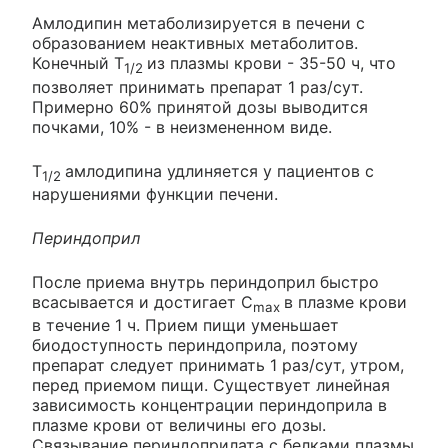
Амлодипин метаболизируется в печени с
образованием неактивных метаболитов.
Конечный T
из плазмы крови - 35-50 ч, что
1/2
позволяет принимать препарат 1 раз/сут.
Примерно 60% принятой дозы выводится
почками, 10% - в неизмененном виде.
T
амлодипина удлиняется у пациентов с
1/2
нарушениями функции печени.
Периндоприл
После приема внутрь периндоприл быстро
всасывается и достигает C
в плазме крови
max
в течение 1 ч. Прием пищи уменьшает
биодоступность периндоприла, поэтому
препарат следует принимать 1 раз/сут, утром,
перед приемом пищи. Существует линейная
зависимость концентрации периндоприла в
плазме крови от величины его дозы.
Связывание периндоприлата с белками плазмы