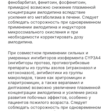
фенобарбитал, фенитоин, фосфенитоин,
примидон) возможно снижение плазменной
концентрации амлодипина вследствие
усиления его метаболизма в печени. Следует
соблюдать осторожность при одновременном
применении амлодипина и индукторов
микросомального окисления и при
необходимости корректировать дозу
амлодипина.
При совместном применении сильных и
умеренных ингибиторов изофермента CYP3A4
(ингибиторы протеаз, противогрибковые
препараты из группы азолов (итраконазол и
кетоконазол), антибиотики из группы
макролидов, такие как эритромицин и
кларитромицин, а также верапамил и
дилтиазем) возможно увеличение плазменной
концентрации амлодипина и усиление риска
развития побочных эффектов, особенно у
пациентов пожилого возраста. Следует
соблюдать осторожность при одновременном