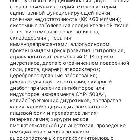
обструктивная кардиомиопатия; двусторонний
стеноз почечных артерий, стеноз артерии
единственной функционирующей почки;
почечная недостаточность (КК <60 мл/мин);
системные заболевания соединительной ткани
(в т.ч. системная красная волчанка,
склеродермия); терапия
иммунодепрессантами, аллопуринолом,
прокаинамидом (риск развития нейтропении,
агранулоцитоза); сниженный ОЦК (прием
диуретиков, диета с ограничением поваренной
соли, рвота, диарея); атеросклероз;
цереброваскулярные заболевания;
реноваскулярная гипертензия; сахарный
диабет; применение ингибиторов или
индукторов изофермента CYP4503A4,
калийсберегающих диуретиков, препаратов
калия, калийсодержащих заменителей
пищевой соли и препаратов лития;
гиперкалиемия; хирургическое
вмешательство/общая анестезия; проведение
гемодиализа с использованием
высокопроточных полиакрилнитриловых