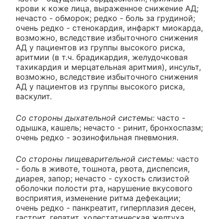
крови к коже лица, выраженное снижение АД;
нечасто - обморок; редко - боль за грудиной;
очень редко - стенокардия, инфаркт миокарда,
возможно, вследствие избыточного снижения
АД у пациентов из группы высокого риска,
аритмии (в т.ч. брадикардия, желудочковая
тахикардия и мерцательная аритмия), инсульт,
возможно, вследствие избыточного снижения
АД у пациентов из группы высокого риска,
васкулит.
Со стороны дыхательной системы:
часто -
одышка, кашель; нечасто - ринит, бронхоспазм;
очень редко - эозинофильная пневмония.
Со стороны пищеварительной системы:
часто
- боль в животе, тошнота, рвота, диспепсия,
диарея, запор; нечасто - сухость слизистой
оболочки полости рта, нарушение вкусового
восприятия, изменение ритма дефекации;
очень редко - панкреатит, гиперплазия десен,
гастрит, гепатит, холестатическая желтуха,