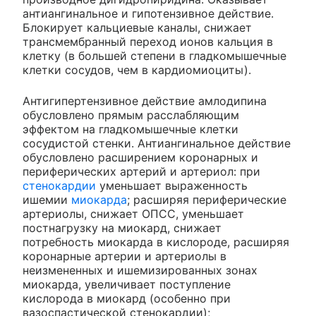
антиангинальное и гипотензивное действие.
Блокирует кальциевые каналы, снижает
трансмембранный переход ионов кальция в
клетку (в большей степени в гладкомышечные
клетки сосудов, чем в кардиомиоциты).
Антигипертензивное действие амлодипина
обусловлено прямым расслабляющим
эффектом на гладкомышечные клетки
сосудистой стенки. Антиангинальное действие
обусловлено расширением коронарных и
периферических артерий и артериол: при
стенокардии
уменьшает выраженность
ишемии
миокарда
; расширяя периферические
артериолы, снижает ОПСС, уменьшает
постнагрузку на миокард, снижает
потребность миокарда в кислороде, расширяя
коронарные артерии и артериолы в
неизмененных и ишемизированных зонах
миокарда, увеличивает поступление
кислорода в миокард (особенно при
вазоспастической стенокардии);