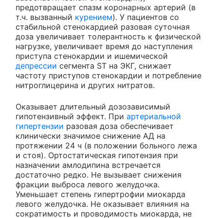
предотвращает спазм коронарных артерий (в
т.ч. вызванный
курением
). У пациентов со
стабильной стенокардией разовая суточная
доза увеличивает толерантность к физической
нагрузке, увеличивает время до наступления
приступа стенокардии и ишемической
депрессии
сегмента ST на ЭКГ, снижает
частоту приступов стенокардии и потребление
нитроглицерина и других нитратов.
Оказывает длительный дозозависимый
гипотензивный эффект. При
артериальной
гипертензии
разовая доза обеспечивает
клинически значимое снижение АД на
протяжении 24 ч (в положении больного лежа
и стоя). Ортостатическая гипотензия при
назначении амлодипина встречается
достаточно редко. Не вызывает снижения
фракции выброса левого желудочка.
Уменьшает степень гипертрофии миокарда
левого желудочка. Не оказывает влияния на
сократимость и проводимость миокарда, не