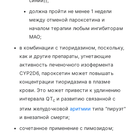
синий));
должна пройти не менее 1 недели
между отменой пароксетина и
началом терапии любым ингибиторам
МАО;
в комбинации с тиоридазином, поскольку,
как и другие препараты, угнетающие
активность печеночного изофермента
CYP2D6, пароксетин может повышать
концентрации тиоридазина в плазме
крови. Это может привести к удлинению
интервала QT
и развитию связанной с
c
этим желудочковой
аритмии
типа "пируэт"
и внезапной смерти;
сочетанное применение с пимозидом;