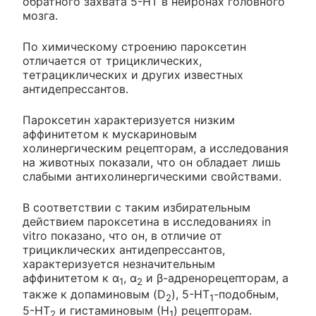
обратного захвата 5-НТ в нейронах головного
мозга.
По химическому строению пароксетин
отличается от трициклических,
тетрациклических и других известных
антидепрессантов.
Пароксетин характеризуется низким
аффинитетом к мускариновым
холинергическим рецепторам, а исследования
на животных показали, что он обладает лишь
слабыми антихолинергическими свойствами.
В соответствии с таким избирательным
действием пароксетина в исследованиях in
vitro показано, что он, в отличие от
трициклических антидепрессантов,
характеризуется незначительным
аффинитетом к α
, α
и β-адренорецепторам, а
1
2
также к допаминовым (D
), 5-НТ
-подобным,
2
1
5-НТ
и гистаминовым (Н
) рецепторам.
2
1