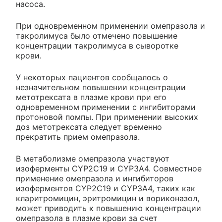
насоса.
При одновременном применении омепразола и
такролимуса было отмечено повышение
концентрации такролимуса в сыворотке
крови.
У некоторых пациентов сообщалось о
незначительном повышении концентрации
метотрексата в плазме крови при его
одновременном применении с ингибиторами
протоновой помпы. При применении высоких
доз метотрексата следует временно
прекратить прием омепразола.
В метаболизме омепразола участвуют
изоферменты CYP2C19 и CYP3A4. Совместное
применение омепразола и ингибиторов
изоферментов CYP2C19 и CYP3A4, таких как
кларитромицин, эритромицин и вориконазол,
может приводить к повышению концентрации
омепразола в плазме крови за счет