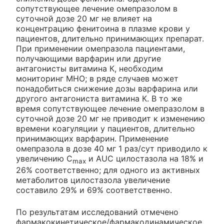
сопутствующее лечение омепразолом в
суточной дозе 20 мг не влияет на
концентрацию фенитоина в плазме крови у
пациентов, длительно принимающих препарат.
При применении омепразола пациентами,
получающими варфарин или другие
антагонисты витамина К, необходим
мониторинг МНО; в ряде случаев может
понадобиться снижение дозы варфарина или
другого антагониста витамина К. В то же
время сопутствующее лечение омепразолом в
суточной дозе 20 мг не приводит к изменению
времени коагуляции у пациентов, длительно
принимающих варфарин. Применение
омепразола в дозе 40 мг 1 раз/сут приводило к
увеличению C
и AUC цилостазола на 18% и
max
26% соответственно; для одного из активных
метаболитов цилостазола увеличение
составило 29% и 69% соответственно.
По результатам исследований отмечено
фармакокинетическое/фармакодинамическое