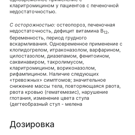
кларитромицином у пациентов с печеночной
недостаточностью.
С осторожностью:
остеопороз, печеночная
недостаточность, дефицит витамина В
,
12
беременность, период грудного
вскармливания. Одновременное применение с
клопидогрелом, итраконазолом, варфарином,
цилостазолом, диазепамом, фенитоином,
саквинавиром, такролимусом,
кларитромицином, вориконазолом,
рифампицином. Наличие следующих
«тревожных» симптомов; значительное
снижение массы тела, повторяющаяся рвота,
рвота кровью (гематемезис), нарушение
глотания, изменение цвета стула
(дегтеобразный стул - мелена
Дозировка