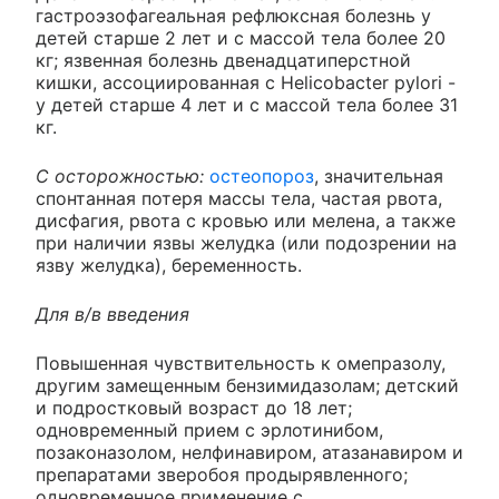
гастроэзофагеальная рефлюксная болезнь у
детей старше 2 лет и с массой тела более 20
кг; язвенная болезнь двенадцатиперстной
кишки, ассоциированная с Helicobacter pylori -
у детей старше 4 лет и с массой тела более 31
кг.
С осторожностью:
остеопороз
, значительная
спонтанная потеря массы тела, частая рвота,
дисфагия, рвота с кровью или мелена, а также
при наличии язвы желудка (или подозрении на
язву желудка), беременность.
Для в/в введения
Повышенная чувствительность к омепразолу,
другим замещенным бензимидазолам; детский
и подростковый возраст до 18 лет;
одновременный прием с эрлотинибом,
позаконазолом, нелфинавиром, атазанавиром и
препаратами зверобоя продырявленного;
одновременное применение с