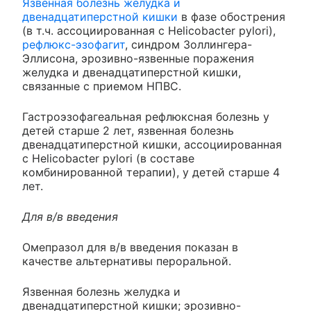
Язвенная болезнь желудка и
двенадцатиперстной кишки
в фазе обострения
(в т.ч. ассоциированная с Helicobacter pylori),
рефлюкс-эзофагит
, синдром Золлингера-
Эллисона, эрозивно-язвенные поражения
желудка и двенадцатиперстной кишки,
связанные с приемом НПВС.
Гастроэзофагеальная рефлюксная болезнь у
детей старше 2 лет, язвенная болезнь
двенадцатиперстной кишки, ассоциированная
с Helicobacter pylori (в составе
комбинированной терапии), у детей старше 4
лет.
Для в/в введения
Омепразол для в/в введения показан в
качестве альтернативы пероральной.
Язвенная болезнь желудка и
двенадцатиперстной кишки; эрозивно-