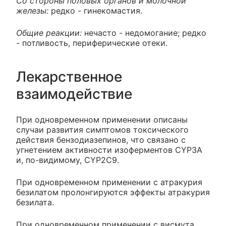
Со стороны половых органов и молочной
железы:
редко - гинекомастия.
Общие реакции:
нечасто - недомогание; редко
- потливость, периферические отеки.
Лекарственное
взаимодействие
При одновременном применении описаны
случаи развития симптомов токсического
действия бензодиазепинов, что связано с
угнетением активности изоферментов CYP3A
и, по-видимому, CYP2C9.
При одновременном применении с атракурия
безилатом пролонгируются эффекты атракурия
безилата.
При одновременном применении с висмута