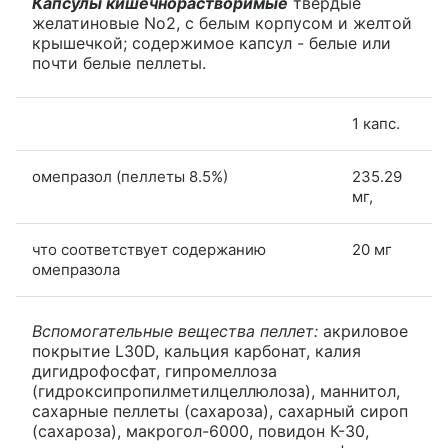
Капсулы кишечнорастворимые
твердые
желатиновые No2, с белым корпусом и желтой
крышечкой; содержимое капсул - белые или
почти белые пеллеты.
1 капс.
омепразол (пеллеты 8.5%)
235.29
мг,
что соответствует содержанию
20 мг
омепразола
Вспомогательные вещества пеллет:
акриловое
покрытие L30D, кальция карбонат, калия
дигидрофосфат, гипромеллоза
(гидроксипропилметилцеллюлоза), маннитол,
сахарные пеллеты (сахароза), сахарный сироп
(сахароза), макрогол-6000, повидон К-30,