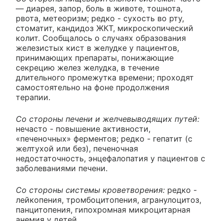
— диарея, запор, боль в животе, тошнота,
рвота, метеоризм; редко - сухость во рту,
стоматит, кандидоз ЖКТ, микроскопический
колит. Сообщалось о случаях образования
железистых кист в желудке у пациентов,
принимающих препараты, понижающие
секрецию желез желудка, в течение
длительного промежутка времени; проходят
самостоятельно на фоне продолжения
терапии.
Со стороны печени и желчевыводящих путей:
нечасто - повышение активности,
«печеночных» ферментов; редко - гепатит (с
желтухой или без), печеночная
недостаточность, энцефалопатия у пациентов с
заболеваниями печени.
Со стороны системы кроветворения:
редко -
лейкопения, тромбоцитопения, агранулоцитоз,
панцитопения, гипохромная микроцитарная
анемия у детей.