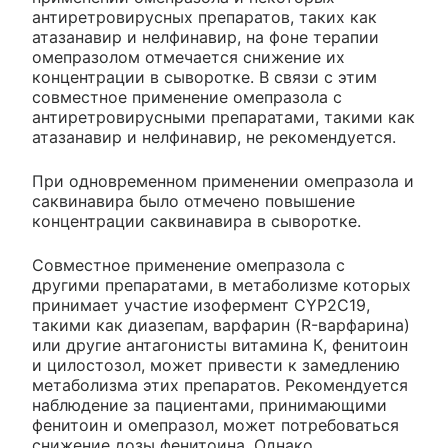
антиретровирусных препаратов, таких как
атазанавир и нелфинавир, на фоне терапии
омепразолом отмечается снижение их
концентрации в сыворотке. В связи с этим
совместное применение омепразола с
антиретровирусными препаратами, такими как
атазанавир и нелфинавир, не рекомендуется.
При одновременном применении омепразола и
саквинавира было отмечено повышение
концентрации саквинавира в сыворотке.
Совместное применение омепразола с
другими препаратами, в метаболизме которых
принимает участие изофермент CYP2C19,
такими как диазепам, варфарин (R-варфарина)
или другие антагонисты витамина К, фенитоин
и цилостозол, может привести к замедлению
метаболизма этих препаратов. Рекомендуется
наблюдение за пациентами, принимающими
фенитоин и омепразол, может потребоваться
снижение дозы фенитоина. Однако