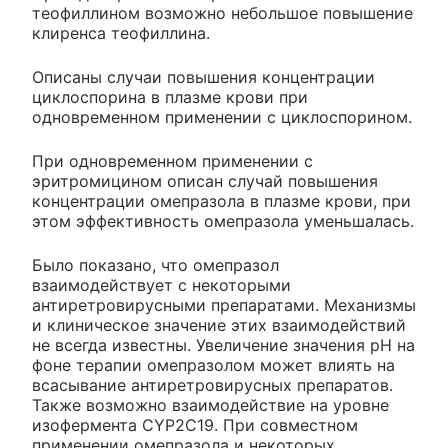
теофиллином возможно небольшое повышение
клиренса теофиллина.
Описаны случаи повышения концентрации
циклоспорина в плазме крови при
одновременном применении с циклоспорином.
При одновременном применении с
эритромицином описан случай повышения
концентрации омепразола в плазме крови, при
этом эффективность омепразола уменьшалась.
Было показано, что омепразол
взаимодействует с некоторыми
антиретровирусными препаратами. Механизмы
и клиническое значение этих взаимодействий
не всегда известны. Увеличение значения рН на
фоне терапии омепразолом может влиять на
всасывание антиретровирусных препаратов.
Также возможно взаимодействие на уровне
изофермента CYP2C19. При совместном
применении омепразола и некоторых