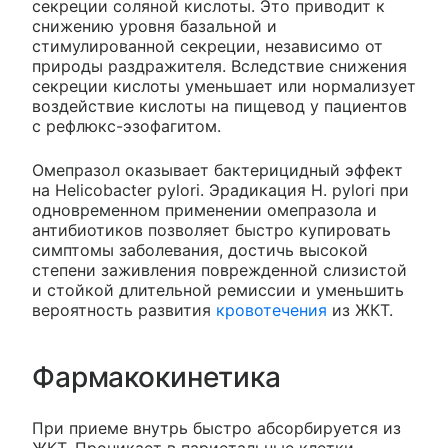
секреции соляной кислоты. Это приводит к
снижению уровня базальной и
стимулированной секреции, независимо от
природы раздражителя. Вследствие снижения
секреции кислоты уменьшает или нормализует
воздействие кислоты на пищевод у пациентов
с рефлюкс-эзофагитом.
Омепразол оказывает бактерицидный эффект
на Helicobacter pylori. Эрадикация H. pylori при
одновременном применении омепразола и
антибиотиков позволяет быстро купировать
симптомы заболевания, достичь высокой
степени заживления поврежденной слизистой
и стойкой длительной ремиссии и уменьшить
вероятность развития
кровотечения
из ЖКТ.
Фармакокинетика
При приеме внутрь быстро абсорбируется из
ЖКТ. Проникает в париетальные клетки