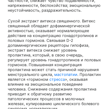
частности, снижает чувство подавленности,
напряженности, беспокойства; эмоциональную
неустойчивость, раздражительность.
Сухой экстракт витекса священного.
Витекс
священный обладает дофаминергической
активностью, оказывает нормализующее
действие на концентрацию гонадотропинов и
половых гормонов. Связывая D-2
допаминергические рецепторы гипофиза,
экстракт витекса снижает уровень
пролактина, который, в свою очередь,
регулирует уровень гонадотропинов и половых
гормонов. Повышенная концентрация
пролактина может стать причиной нарушения
менструального цикла,
мастопатии
. Пролактин
является «гормоном
стресса
», оказывая
влияние на эмоциональное поведение
человека. Снижение содержания пролактина
приводит к обратному развитию
патологических процессов в молочных
железах, купированию циклического болевого
синдрома, нормализации