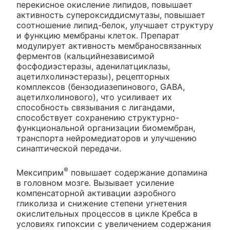
перекисное окисление липидов, повышает
активность супероксиддисмутазы, повышает
соотношение липид-белок, улучшает структуру
и функцию мембраны клеток. Препарат
модулирует активность мембраносвязанных
ферментов (кальцийнезависимой
фосфодиэстеразы, аденилатциклазы,
ацетилхолинэстеразы), рецепторных
комплексов (бензодиазепинового, GABA,
ацетилхолинового), что усиливает их
способность связывания с лигандами,
способствует сохранению структурно-
функциональной организации биомембран,
транспорта нейромедиаторов и улучшению
синаптической передачи.
®
Мексиприм
повышает содержание допамина
в головном мозге. Вызывает усиление
компенсаторной активации аэробного
гликолиза и снижение степени угнетения
окислительных процессов в цикле Кребса в
условиях гипоксии с увеличением содержания