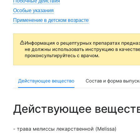
Побочные действия
Особые указания
Применение в детском возрасте
Информация о рецептурных препаратах предназ
не должны использовать инструкцию в качеств
проконсультируйтесь с врачом.
Действующее вещество
Состав и форма выпуск
Действующее вещест
- трава мелиссы лекарственной (Melissa)