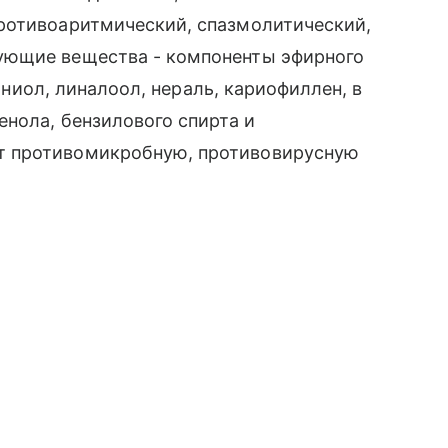
ротивоаритмический, спазмолитический,
ующие вещества - компоненты эфирного
раниол, линалоол, нераль, кариофиллен, в
енола, бензилового спирта и
т противомикробную, противовирусную