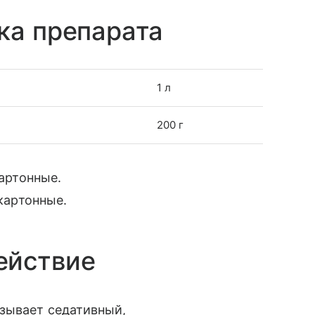
ка препарата
1 л
200 г
картонные.
 картонные.
ействие
зывает седативный,