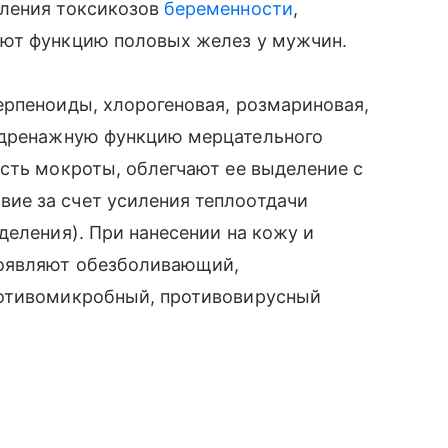
вления токсикозов
беременности
,
уют функцию половых желез у мужчин.
ерпеноиды, хлорогеновая, розмариновая,
дренажную функцию мерцательного
сть мокроты, облегчают ее выделение с
ие за счет усиления теплоотдачи
деления). При нанесении на кожу и
оявляют обезболивающий,
ротивомикробный, противовирусный