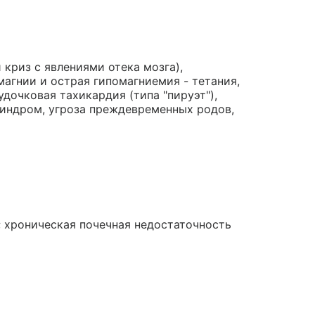
й криз с явлениями отека мозга),
магнии и острая гипомагниемия - тетания,
удочковая тахикардия (типа "пируэт"),
синдром, угроза преждевременных родов,
; хроническая почечная недостаточность