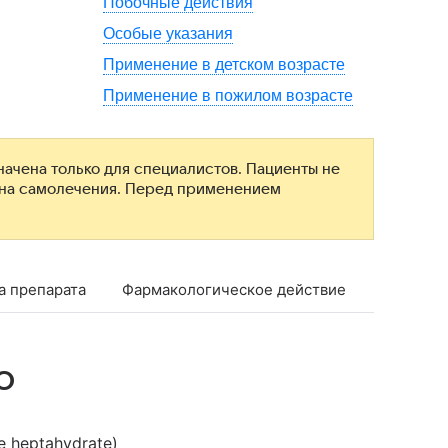
Побочные действия
Особые указания
Применение в детском возрасте
Применение в пожилом возрасте
ачена только для специалистов. Пациенты не
ана самолечения. Перед применением
а препарата
Фармакологическое действие
Фармако
о
e heptahydrate)