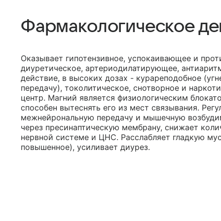
Фармакологическое де
Оказывает гипотензивное, успокаивающее и прот
диуретическое, артериодилатирующее, антиаритм
действие, в высоких дозах - курареподобное (у
передачу), токолитическое, снотворное и наркот
центр. Магний является физиологическим блокат
способен вытеснять его из мест связывания. Рег
межнейрональную передачу и мышечную возбудим
через пресинаптическую мембрану, снижает коли
нервной системе и ЦНС. Расслабляет гладкую му
повышенное), усиливает диурез.