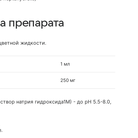
а препарата
цветной жидкости.
1 мл
250 мг
твор натрия гидроксида1М) - до pH 5.5-8.0,
.
.