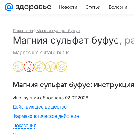
Новости
Статьи
Болезни
Лекарства
Магния сульфат буфус
Магния сульфат буфус
,
р
Magnesium sulfate bufus
Магния сульфат буфус
: инструкци
Инструкция обновлена
02.07.2026
Действующее вещество
Фармакологическое действие
Показания