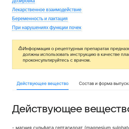
Дозировка
Лекарственное взаимодействие
Беременность и лактация
При нарушениях функции почек
Информация о рецептурных препаратах предназн
должны использовать инструкцию в качестве пл
проконсультируйтесь с врачом.
Действующее вещество
Состав и форма выпуск
Действующее веществ
- магния сульфата гептагидрат (magnesium sulphat