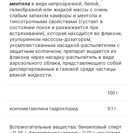
ментола
в виде непрозрачной, белой,
гелеобразной или жидкой массы с очень
слабым запахом камфоры и ментола и
тиксотропными свойствами (густеет в
состоянии покоя и разжижается при
встряхивании), которая находится во флаконе,
укупоренном насосом-дозатором,
укомплектованным насадкой-распылителем с
защитным колпачком; препарат выдается из
флакона через насадку-распылитель в виде
аэрозольного облака, представляющего собой
диспергированные в газовой среде частицы
вязкой жидкости.
100 г
ксилометазолина гидрохлорид
0.1 г
Вспомогательные вещества: бензиловый спирт
- 0.25 г, бензалкония хлорид - 0.01 г, динатрия