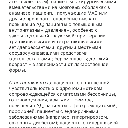
атеросклерозом); пациенты с хирургическими
вмешательствами на мозговых оболочках в
анамнезе; пациенты, получающие МАО или
другие препараты, способные вызвать
повышение АД; пациенты с повышенным
внутриглазным давлением, особенно с
закрытоугольной глаукомой; при терапии
трициклическими и тетрациклическими
антидепрессантами, другими местными
сосудосуживающими средствами
(деконгестантами); беременность; детский
возраст - в зависимости от лекарственной
формы.
С осторожностью:
пациенты с повышенной
чувствительностью к адреномиметикам,
сопровождающейся симптомами бессонницы,
головокружения, аритмии, тремора,
повышения АД; пациенты с феохромоцитомой,
порфирией; пациенты с эндокринными
заболеваниями (например, гипертиреозом,
сахарным диабетом); пациенты с гиперплазией