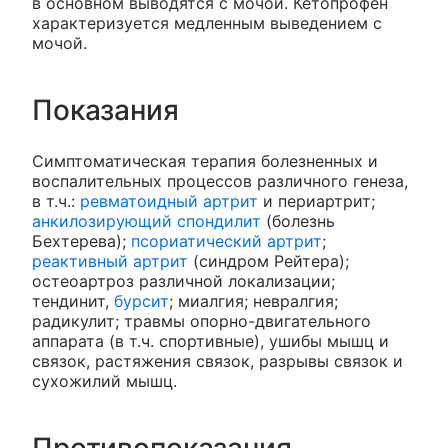
в основном выводятся с мочой. Кетопрофен
характеризуется медленным выведением с
мочой.
Показания
Симптоматическая терапия болезненных и
воспалительных процессов различного генеза,
в т.ч.:
ревматоидный артрит
и периартрит;
анкилозирующий спондилит
(болезнь
Бехтерева);
псориатический артрит
;
реактивный артрит
(синдром Рейтера);
остеоартроз различной локализации;
тендинит,
бурсит
; миалгия; невралгия;
радикулит; травмы опорно-двигательного
аппарата (в т.ч. спортивные), ушибы мышц и
связок, растяжения связок, разрывы связок и
сухожилий мышц.