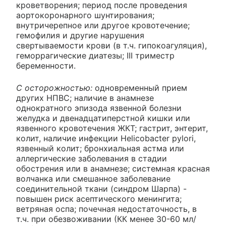
кроветворения; период после проведения
аортокоронарного шунтирования;
внутричерепное или другое кровотечение;
гемофилия и другие нарушения
свертываемости крови (в т.ч. гипокоагуляция),
геморрагические диатезы; III триместр
беременности.
С осторожностью:
одновременный прием
других НПВС; наличие в анамнезе
однократного эпизода язвенной болезни
желудка и двенадцатиперстной кишки или
язвенного кровотечения ЖКТ; гастрит, энтерит,
колит, наличие инфекции Helicobacter pylori,
язвенный колит; бронхиальная астма или
аллергические заболевания в стадии
обострения или в анамнезе; системная красная
волчанка или смешанное заболевание
соединительной ткани (синдром Шарпа) -
повышен риск асептического менингита;
ветряная оспа; почечная недостаточность, в
т.ч. при обезвоживании (КК менее 30-60 мл/