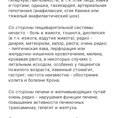
гиперчувствительности, в т.ч. отек лица, языка
и гортани, одышка, тахикардия, артериальная
гипотензия (анафилаксия, отек Квинке или
тяжелый анафилактический шок).
Со стороны пищеварительной системы:
нечасто - боль в животе, тошнота, диспепсия
(в т.ч. изжога, вздутие живота); редко -
диарея, метеоризм, запор, рвота; очень редко
- пептическая язва, перфорация или
желудочно-кишечное кровотечение, мелена,
кровавая рвота, в некоторых случаях с
летальным исходом, особенно у пациентов
пожилого возраста, язвенный стоматит,
гастрит; частота неизвестна - обострение
колита и болезни Крона.
Со стороны печени и желчевыводящих путей:
очень редко - нарушения функции печени,
повышение активности печеночных
трансаминаз, гепатит и желтуха.