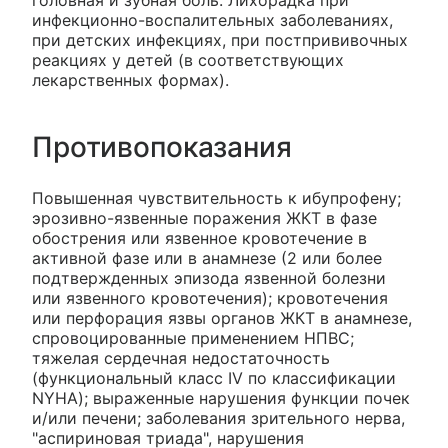
головная и зубная боль. Лихорадка при
инфекционно-воспалительных заболеваниях,
при детских инфекциях, при постпрививочных
реакциях у детей (в соответствующих
лекарственных формах).
Противопоказания
Повышенная чувствительность к ибупрофену;
эрозивно-язвенные поражения ЖКТ в фазе
обострения или язвенное кровотечение в
активной фазе или в анамнезе (2 или более
подтвержденных эпизода язвенной болезни
или язвенного кровотечения); кровотечения
или перфорация язвы органов ЖКТ в анамнезе,
спровоцированные применением НПВС;
тяжелая сердечная недостаточность
(функциональный класс IV по классификации
NYHA); выраженные нарушения функции почек
и/или печени; заболевания зрительного нерва,
"аспириновая триада", нарушения