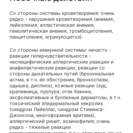
Со стороны системы кроветворения:
очень
редко - нарушения кроветворения (анемия,
лейкопения, апластическая анемия,
гемолитическая анемия, тромбоцитопения,
панцитопения, агранулоцитоз).
Со стороны иммунной системы:
нечасто -
реакции гиперчувствительности -
неспецифические аллергические реакции и
анафилактические реакции, реакции со
стороны дыхательных путей (бронхиальная
астма, в т.ч. ее обострение, бронхоспазм,
одышка, диспноэ), кожные реакции (зуд,
крапивница, пурпура, отек Квинке,
эксфолиативные и буллезные дерматозы, в т.ч.
токсический эпидермальный некролиз
(синдром Лайелла), синдром Стивенса-
Джонсона, многоформная эритема),
аллергический ринит, эозинофилия; очень
редко - тяжелые реакции