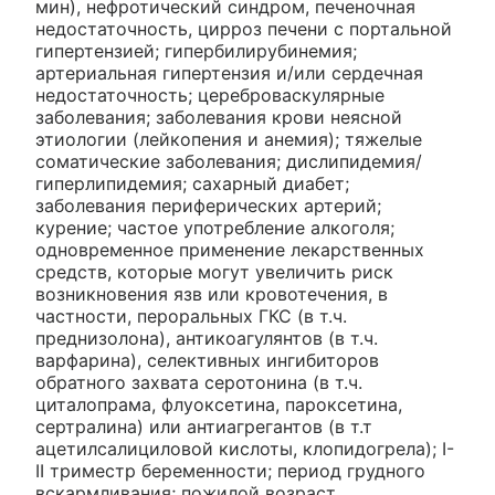
мин), нефротический синдром, печеночная
недостаточность, цирроз печени с портальной
гипертензией; гипербилирубинемия;
артериальная гипертензия и/или сердечная
недостаточность; цереброваскулярные
заболевания; заболевания крови неясной
этиологии (лейкопения и анемия); тяжелые
соматические заболевания; дислипидемия/
гиперлипидемия; сахарный диабет;
заболевания периферических артерий;
курение; частое употребление алкоголя;
одновременное применение лекарственных
средств, которые могут увеличить риск
возникновения язв или кровотечения, в
частности, пероральных ГКС (в т.ч.
преднизолона), антикоагулянтов (в т.ч.
варфарина), селективных ингибиторов
обратного захвата серотонина (в т.ч.
циталопрама, флуоксетина, пароксетина,
сертралина) или антиагрегантов (в т.т
ацетилсалициловой кислоты, клопидогрела); I-
II триместр беременности; период грудного
вскармливания; пожилой возраст.