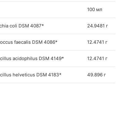
100 мл
hia coli DSM 4087*
24.9481 г
occus faecalis DSM 4086*
12.4741 г
illus acidophilus DSM 4149*
12.4741 г
illus helveticus DSM 4183*
49.896 г