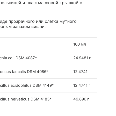
капельницей и пластмассовой крышкой с
иде прозрачного или слегка мутного
ерным запахом вишни.
100 мл
hia coli DSM 4087*
24.9481 г
occus faecalis DSM 4086*
12.4741 г
illus acidophilus DSM 4149*
12.4741 г
illus helveticus DSM 4183*
49.896 г