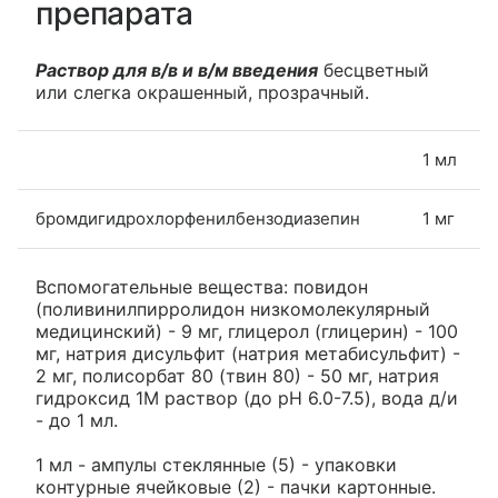
препарата
Раствор для в/в и в/м введения
бесцветный
или слегка окрашенный, прозрачный.
1 мл
бромдигидрохлорфенилбензодиазепин
1 мг
Вспомогательные вещества: повидон
(поливинилпирролидон низкомолекулярный
медицинский) - 9 мг, глицерол (глицерин) - 100
мг, натрия дисульфит (натрия метабисульфит) -
2 мг, полисорбат 80 (твин 80) - 50 мг, натрия
гидроксид 1М раствор (до pH 6.0-7.5), вода д/и
- до 1 мл.
1 мл - ампулы стеклянные (5) - упаковки
контурные ячейковые (2) - пачки картонные.