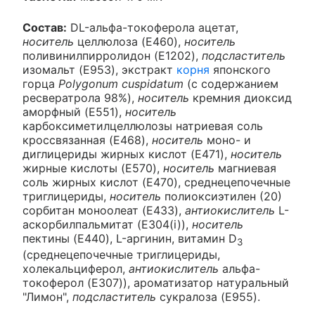
Состав:
DL-альфа-токоферола ацетат,
носитель
целлюлоза (E460),
носитель
поливинилпирролидон (E1202),
подсластитель
изомальт (E953), экстракт
корня
японского
горца
Polygonum cuspidatum
(с содержанием
ресвератрола 98%),
носитель
кремния диоксид
аморфный (E551),
носитель
карбоксиметилцеллюлозы натриевая соль
кроссвязанная (E468),
носитель
моно- и
диглицериды жирных кислот (E471),
носитель
жирные кислоты (E570),
носитель
магниевая
соль жирных кислот (E470), среднецепочечные
триглицериды,
носитель
полиоксиэтилен (20)
сорбитан моноолеат (E433),
антиокислитель
L-
аскорбилпальмитат (E304(i)),
носитель
пектины (E440), L-аргинин, витамин D
3
(среднецепочечные триглицериды,
холекальциферол,
антиокислитель
альфа-
токоферол (E307)), ароматизатор натуральный
"Лимон",
подсластитель
сукралоза (E955).