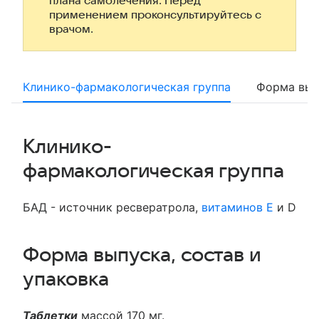
плана самолечения. Перед
применением проконсультируйтесь с
врачом.
Клинико-фармакологическая группа
Форма вып
Клинико-
фармакологическая группа
БАД - источник ресвератрола,
витаминов Е
и D
Форма выпуска, состав и
упаковка
Таблетки
массой 170 мг.