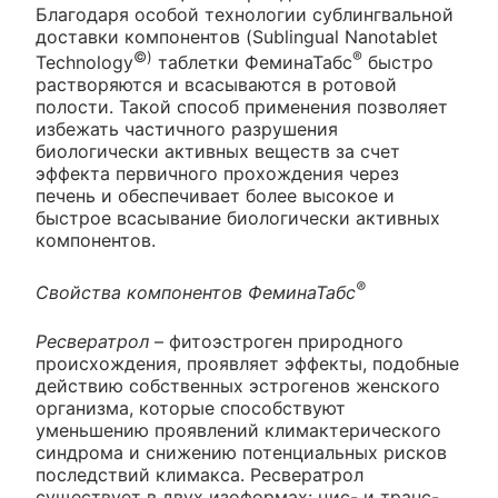
Благодаря особой технологии сублингвальной
доставки компонентов (Sublingual Nanotablet
©)
®
Technology
таблетки ФеминаТабс
быстро
растворяются и всасываются в ротовой
полости. Такой способ применения позволяет
избежать частичного разрушения
биологически активных веществ за счет
эффекта первичного прохождения через
печень и обеспечивает более высокое и
быстрое всасывание биологически активных
компонентов.
®
Свойства компонентов ФеминаТабс
Ресвератрол
– фитоэстроген природного
происхождения, проявляет эффекты, подобные
действию собственных эстрогенов женского
организма, которые способствуют
уменьшению проявлений климактерического
синдрома и снижению потенциальных рисков
последствий климакса. Ресвератрол
существует в двух изоформах: цис- и транс-