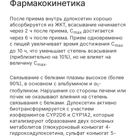
Фармакокинетика
После приема внутрь дулоксетин хорошо
абсорбируется из ЖКТ, всасывание начинается
через 2 ч после приема, C
достигается
max
через 6 ч после приема. Прием одновременно
с пищей увеличивает время достижения C
max
до 10 ч, что уменьшает степень всасывания
(приблизительно на 10%), но не влияет на
величину C
.
max
Связывание с белками плазмы высокое (более
90%), в основном с альбумином и α
-
1
глобулином. Нарушения со стороны печени или
почек не оказывают влияния на степень
связывания с белками. Дулоксетин активно
биотрансформируется с участием
изоферментов CYP2D6 и CYP1A2, которые
катализируют образование двух основных
метаболитов (глюкуроновый конъюгат 4-
гидроксидулоксетина, сульфат конъюгат 5-