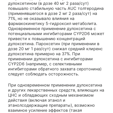
дулоксетином (в дозе 40 мг 2 раза/сут)
повышало стабильную часть AUC толтеродина
(применявшегося в дозе 2 мг 2 раза/сут) на
71%, но не оказывало влияния на
фармакокинетику 5-гидроксил метаболита.
Одновременное применение дулоксетина с
потенциальными ингибиторами CYP2D6 может
привести к повышению концентраций
дулоксетина. Пароксетин (при применении в
дозе 20 мг 1 раз/сут) снижал средний клиренс
дулоксетина примерно на 37%. При
применении дулоксетина с ингибиторами
CYP2D6 (например, с селективными
ингибиторами обратного захвата серотонина)
следует соблюдать осторожность.
При одновременном применении дулоксетина
и других лекарственных средств, влияющих на
ЦНС и обладающих сходным механизмом
действия (включая этанол и
этанолсодержащие препараты), возможно
взаимное усиление эффектов (такая