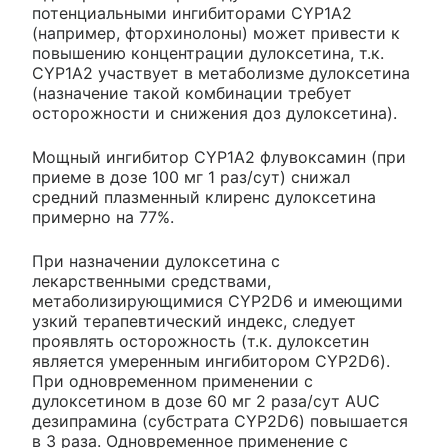
потенциальными ингибиторами CYP1A2
(например, фторхинолоны) может привести к
повышению концентрации дулоксетина, т.к.
CYP1A2 участвует в метаболизме дулоксетина
(назначение такой комбинации требует
осторожности и снижения доз дулоксетина).
Мощный ингибитор CYP1A2 флувоксамин (при
приеме в дозе 100 мг 1 раз/сут) снижал
средний плазменный клиренс дулоксетина
примерно на 77%.
При назначении дулоксетина с
лекарственными средствами,
метаболизирующимися CYP2D6 и имеющими
узкий терапевтический индекс, следует
проявлять осторожность (т.к. дулоксетин
является умеренным ингибитором CYP2D6).
При одновременном применении с
дулоксетином в дозе 60 мг 2 раза/сут AUC
дезипрамина (субстрата CYP2D6) повышается
в 3 раза. Одновременное применение с