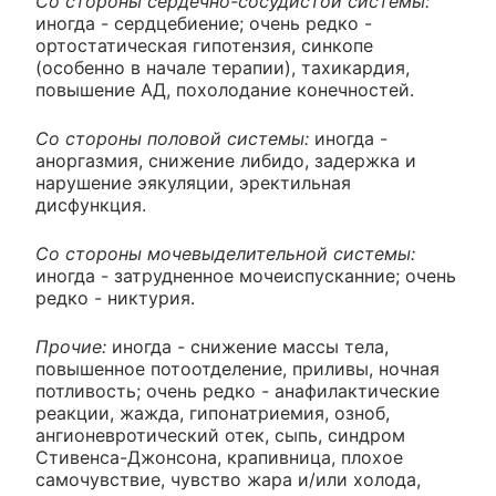
Со стороны сердечно-сосудистой системы:
иногда - сердцебиение; очень редко -
ортостатическая гипотензия, синкопе
(особенно в начале терапии), тахикардия,
повышение АД, похолодание конечностей.
Со стороны половой системы:
иногда -
аноргазмия, снижение либидо, задержка и
нарушение эякуляции, эректильная
дисфункция.
Со стороны мочевыделительной системы:
иногда - затрудненное мочеиспусканние; очень
редко - никтурия.
Прочие:
иногда - снижение массы тела,
повышенное потоотделение, приливы, ночная
потливость; очень редко - анафилактические
реакции, жажда, гипонатриемия, озноб,
ангионевротический отек, сыпь, синдром
Стивенса-Джонсона, крапивница, плохое
самочувствие, чувство жара и/или холода,