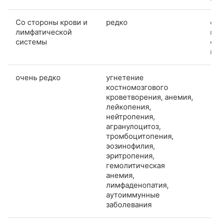
Со стороны крови и
редко
с
лимфатической
ге
системы
с
ге
очень редко
угнетение
костномозгового
кроветворения, анемия,
лейкопения,
нейтропения,
агранулоцитоз,
тромбоцитопения,
эозинофилия,
эритропения,
гемолитическая
анемия,
лимфаденопатия,
аутоиммунные
заболевания