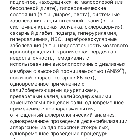
пациентов, находящихся на малосолевой или
бессолевой диете), гиповолемические
состояния (в т.ч. диарея, рвота), системные
заболевания соединительной ткани (в т.ч.
системная красная волчанка, склеродермия),
сахарный диабет, подагра, гиперурикемия,
гиперкалиемия, ИБС, цереброваскулярные
заболевания (в т.ч. недостаточность мозгового
кровообращения), хроническая сердечная
недостаточность, гемодиализ с
использованием высокопроточных диализных
®
мембран с высокой проницаемостью (AN69
),
пожилой возраст (старше 65 лет),
одновременное применение с
калийсберегающими диуретиками,
препаратами калия, калийсодержащими
заменителями пищевой соли, одновременное
применение с препаратами лития,
отягощенный аллергологический анамнез,
одновременное проведение десенсибилизации
аллергеном из яда перепончатокрылых,
одновременное проведение процедуры